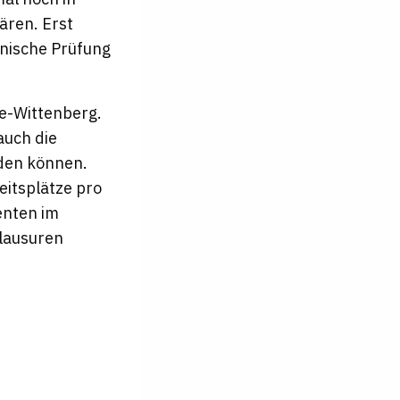
ären. Erst
onische Prüfung
le-Wittenberg.
auch die
rden können.
eitsplätze pro
enten im
Klausuren