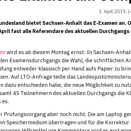
1. April 2019
,
L
Bundesland bietet Sachsen-Anhalt das E-Examen an. O
April fast alle Referendare des aktuellen Durchgangs
fen
wird es ab diesem Montag ernst: In Sachsen-Anhal
len Examensdurchgangs die Wahl, die schriftlichen A
rüfung entweder klassisch per Hand aufs Papier zu bri
ben. Auf
LTO
-Anfrage teilte das Landesjustizministeri
n dazu entschieden habe, die neue Möglichkeit zu nutz
esamt 45 Teilnehmern des aktuellen Durchgangs die K
 es.
 der Prüfungsvorgang aber noch nicht. Die am Laptop g
in Speichermedium übertragen und für die Korrektur
assenen Hilfsmittel wie Kommentare wird es erst einm