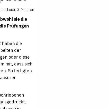
esedauer: 3 Minuten
bwohl sie die
 die Prüfungen
t haben die
rbeiten der
ngen oder diese
um mit, dass sich
en. So fertigten
lausuren
eschriebenen
 ausgedruckt.
al noch in