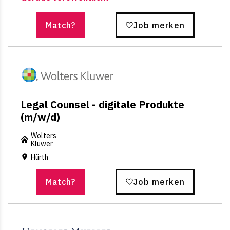
Match?
Job merken
Legal Counsel - digitale Produkte
(m/w/d)
Wolters
Kluwer
Hürth
Match?
Job merken