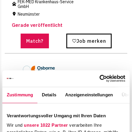
FEK-MED Krankenhaus-Service
GmbH
Neumünster
Gerade veröffentlicht
Match?
Job merken
Team Assistant /
Rechtsanwaltsfachangestellte
Zustimmung
Details
Anzeigeneinstellungen
Über
(w/m/d) Steuerrecht
Osborne Clarke GmbH & Co.
Verantwortungsvoller Umgang mit Ihren Daten
KG
Köln
Wir und
unsere 1022 Partner
verarbeiten Ihre
persönlichen Daten, wie z. B. Ihre IP-Adresse, mithilfe