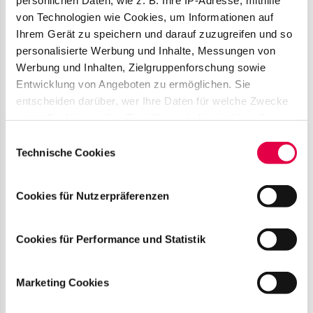
Gerade veröffentlicht
von Technologien wie Cookies, um Informationen auf
Ihrem Gerät zu speichern und darauf zuzugreifen und so
Match?
Job merken
personalisierte Werbung und Inhalte, Messungen von
Werbung und Inhalten, Zielgruppenforschung sowie
Entwicklung von Angeboten zu ermöglichen. Sie
entscheiden darüber, wer Ihre Daten für welche Zwecke
nutzt. Sie können Ihre Einwilligung jederzeit über die
Cookie-Erklärung oder durch Klicken auf das Privacy
Einwilligungsauswahl
Wissenschaftliche Mitarbeit (m/w/d)
Trigger Symbol ändern oder widerrufen
Technische Cookies
Healthcare/Öffentliches Recht
Wenn Sie es erlauben, würden wir auch gerne:
Gleiss
Cookies für Nutzerpräferenzen
Informationen über Ihre geografische Lage
Lutz
erfassen, welche bis auf einige Meter genau sein
Berlin
können
Cookies für Performance und Statistik
Gerade veröffentlicht
Ihr Gerät durch aktives Scannen nach
bestimmten Merkmalen (Fingerprinting) identifizieren
Marketing Cookies
Match?
Job merken
Erfahren Sie mehr darüber, wie Ihre persönlichen Daten
verarbeitet werden, und legen Sie Ihre Präferenzen im