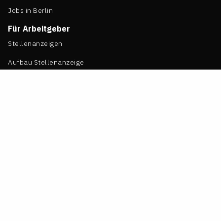
Jobs in Berlin
Für Arbeitgeber
Stellenanzeigen
Aufbau Stellenanzeige
Arbeitgeberprofile
LTO Job-Flatrate
Event einstellen
Transfer einstellen
Mediadaten
Arbeitgeberlogin
Kontakt
Das Team