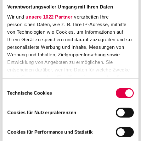
Verantwortungsvoller Umgang mit Ihren Daten
Anrede
Wir und
unsere 1022 Partner
verarbeiten Ihre
Auswählen...
persönlichen Daten, wie z. B. Ihre IP-Adresse, mithilfe
von Technologien wie Cookies, um Informationen auf
Ihrem Gerät zu speichern und darauf zuzugreifen und so
Vorname
personalisierte Werbung und Inhalte, Messungen von
Werbung und Inhalten, Zielgruppenforschung sowie
Entwicklung von Angeboten zu ermöglichen. Sie
Nachname
entscheiden darüber, wer Ihre Daten für welche Zwecke
nutzt. Sie können Ihre Einwilligung jederzeit über die
Cookie-Erklärung oder durch Klicken auf das Privacy
Einwilligungsauswahl
E-Mail-Adresse
*
Trigger Symbol ändern oder widerrufen
Technische Cookies
Wenn Sie es erlauben, würden wir auch gerne:
Cookies für Nutzerpräferenzen
Informationen über Ihre geografische Lage
Ja, ich bin damit einverstanden, dass mich die
erfassen, welche bis auf einige Meter genau sein
Wolters Kluwer Deutschland GmbH, Wolters-
können
Cookies für Performance und Statistik
Kluwer-Straße 1, 50354 Hürth per E-Mail, Fax
Ihr Gerät durch aktives Scannen nach