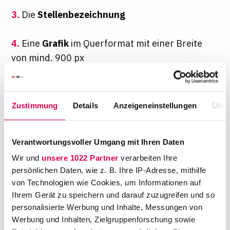
3.
Die
Stellenbezeichnung
4.
Eine
Grafik
im Querformat mit einer Breite
von mind. 900 px
5.
Ihr
Anzeigentext
(keine Zeichenbegrenzung)
Zustimmung
Details
Anzeigeneinstellungen
Über
6.
Angabe Ihrer Mitarbeiter-
Benefits
Verantwortungsvoller Umgang mit Ihren Daten
7.
Standort
der ausgeschriebenen Stelle
Wir und
unsere 1022 Partner
verarbeiten Ihre
Anforderungen als PDF-Download
persönlichen Daten, wie z. B. Ihre IP-Adresse, mithilfe
von Technologien wie Cookies, um Informationen auf
Ihrem Gerät zu speichern und darauf zuzugreifen und so
personalisierte Werbung und Inhalte, Messungen von
Werbung und Inhalten, Zielgruppenforschung sowie