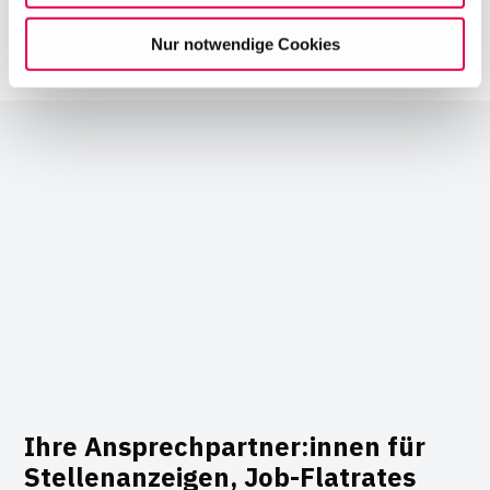
willigen Sie in die Verwendung der gewählten Cookies
Nur notwendige Cookies
ein. Diese Auswahl können Sie jederzeit ändern oder
Ihre Einwilligung widerrufen, indem Sie am Ende der
Seite auf "Cookie-Einstellungen" klicken. Weitere
Informationen finden Sie in unseren
Datenschutzhinweisen
Ihre Ansprechpartner:innen für
Stellenanzeigen, Job-Flatrates