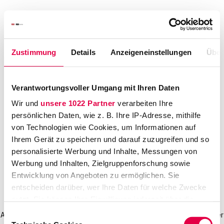
Zustimmung
Details
Anzeigeneinstellungen
Über
Verantwortungsvoller Umgang mit Ihren Daten
Wir und
unsere 1022 Partner
verarbeiten Ihre
persönlichen Daten, wie z. B. Ihre IP-Adresse, mithilfe
von Technologien wie Cookies, um Informationen auf
Ihrem Gerät zu speichern und darauf zuzugreifen und so
personalisierte Werbung und Inhalte, Messungen von
Werbung und Inhalten, Zielgruppenforschung sowie
Entwicklung von Angeboten zu ermöglichen. Sie
entscheiden darüber, wer Ihre Daten für welche Zwecke
nutzt. Sie können Ihre Einwilligung jederzeit über die
Cookie-Erklärung oder durch Klicken auf das Privacy
Einwilligungsauswahl
Application error: a client-side exception has occurred
(see the browser
Trigger Symbol ändern oder widerrufen