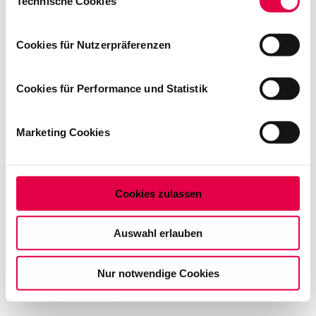
Technische Cookies
console for more information)
.
Wenn Sie es erlauben, würden wir auch gerne:
Cookies für Nutzerpräferenzen
Informationen über Ihre geografische Lage
erfassen, welche bis auf einige Meter genau sein
können
Cookies für Performance und Statistik
Ihr Gerät durch aktives Scannen nach
bestimmten Merkmalen (Fingerprinting) identifizieren
Marketing Cookies
Erfahren Sie mehr darüber, wie Ihre persönlichen Daten
verarbeitet werden, und legen Sie Ihre Präferenzen im
Abschnitt Einzelheiten
fest.
Cookies zulassen
Auf dieser Website setzen wir Cookies ein, um unsere
Angebote zu personalisieren, zu verbessern und
Auswahl erlauben
wirtschaftlich zu betreiben. Mit Bestätigung Ihrer Auswahl
willigen Sie in die Verwendung der gewählten Cookies
Nur notwendige Cookies
ein. Diese Auswahl können Sie jederzeit ändern oder
Ihre Einwilligung widerrufen, indem Sie am Ende der
Seite auf "Cookie-Einstellungen" klicken. Weitere