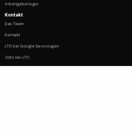
Arbeitgeberlogin
Kontakt
Das Team
Kontakt
LTO bei Google bevorzugen
Jobs bei LTO
Rechtliches
Impressum
Datenschutz
Cookie Einstellungen
Nutzungsbedingungen LTO
Nutzungsbedingungen LTO Karriere