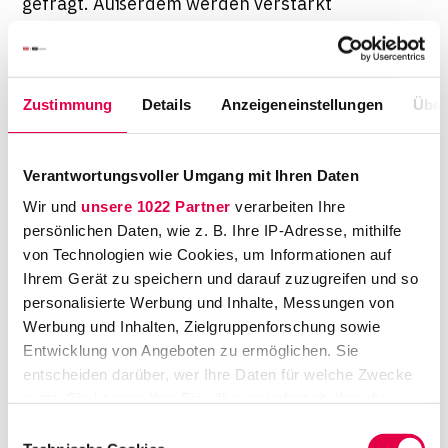
gefragt. Außerdem werden verstärkt
Finanzierungsexperten auf jüngerer Ebene
gesucht, also Anwälte, die zwei oder drei
Jahre Berufserfahrung mitbringen." Das klingt
Zustimmung
Details
Anzeigeneinstellungen
Über
viel versprechend. Jetzt muss das Projekt
"Jobwechsel" nur noch entschlossen
angegangen werden – aber wie? Über einen
Verantwortungsvoller Umgang mit Ihren Daten
"Headhunter" oder einen Personalvermittler
Wir und
unsere 1022 Partner
verarbeiten Ihre
wie Schollmeyer&Steidl zu gehen, hat seine
persönlichen Daten, wie z. B. Ihre IP-Adresse, mithilfe
Vorteile: "Wir haben einen großen
von Technologien wie Cookies, um Informationen auf
Ihrem Gerät zu speichern und darauf zuzugreifen und so
Marktüberblick, weil wir ständig mit
personalisierte Werbung und Inhalte, Messungen von
potentiellen Arbeitgebern in Kontakt stehen.
Werbung und Inhalten, Zielgruppenforschung sowie
Außerdem gibt es eine Art 'grauen
Entwicklung von Angeboten zu ermöglichen. Sie
Arbeitsmarkt': Es werden längst nicht alle
entscheiden darüber, wer Ihre Daten für welche Zwecke
Stellen ausgeschrieben, aber wir bekommen
nutzt. Sie können Ihre Einwilligung jederzeit über die
trotzdem viele davon mit", so Ina Steidl.
Cookie-Erklärung oder durch Klicken auf das Privacy
Einwilligungsauswahl
Trigger Symbol ändern oder widerrufen