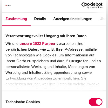
langwierig, außerdem endeten sie häufig mit
eher milden Strafen, auch für heftige
Verstöße gegen anwaltliche Kernpflichten,
Zustimmung
Details
Anzeigeneinstellungen
Über
etwa bei der Behandlung von Fremdgeld.
Zudem spiele sich alles hinter zugezogenen
Vorhängen ab, weil die Verfahren nicht
Verantwortungsvoller Umgang mit Ihren Daten
öffentlich seien und daher für Mandanten
Wir und
unsere 1022 Partner
verarbeiten Ihre
nicht erkennbar sei, ob sie einen Anwalt mit
persönlichen Daten, wie z. B. Ihre IP-Adresse, mithilfe
berufsrechtlich sauberer Weste beauftragen
von Technologien wie Cookies, um Informationen auf
würden. Letztlich, so Wagner, gebe es eine
Ihrem Gerät zu speichern und darauf zuzugreifen und so
personalisierte Werbung und Inhalte, Messungen von
"relevante Gruppe" innerhalb der
Werbung und Inhalten, Zielgruppenforschung sowie
Anwaltschaft, deren Verantwortungsgefühl
Entwicklung von Angeboten zu ermöglichen. Sie
sich aufgelöst habe und die sich durch die
entscheiden darüber, wer Ihre Daten für welche Zwecke
Berufsgerichtsbarkeit auch nicht mehr
nutzt. Sie können Ihre Einwilligung jederzeit über die
beeindrucken lasse. Ist diese heftige Kritik an
Cookie-Erklärung oder durch Klicken auf das Privacy
Einwilligungsauswahl
der Berufsaufsicht, insbesondere an der
Trigger Symbol ändern oder widerrufen
Technische Cookies