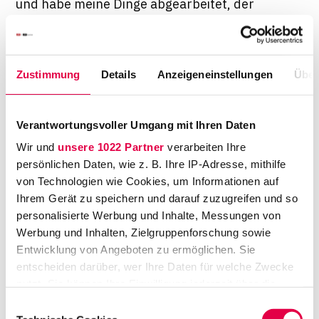
und habe meine Dinge abgearbeitet, der
kollegiale Austausch kam für meine
Bedürfnisse zu kurz.
Durch die gesteigerte Arbeitsbelastung fühlte
Zustimmung
Details
Anzeigeneinstellungen
Über
ich mich fremdbestimmt. Ich stellte nach und
nach fest, dass ich nun herausfinden muss,
Verantwortungsvoller Umgang mit Ihren Daten
wie Erfolg und Lebensqualität für mich
Wir und
unsere 1022 Partner
verarbeiten Ihre
funktioniert.
persönlichen Daten, wie z. B. Ihre IP-Adresse, mithilfe
von Technologien wie Cookies, um Informationen auf
Zudem habe ich mich sehr stark unter Druck
Ihrem Gerät zu speichern und darauf zuzugreifen und so
gesetzt. Ich war zwar schon vorher als
personalisierte Werbung und Inhalte, Messungen von
wissenschaftliche Mitarbeiterin in der Kanzlei
Werbung und Inhalten, Zielgruppenforschung sowie
tätig, aber als Associate hat sich doch vieles
Entwicklung von Angeboten zu ermöglichen. Sie
verändert. Ich habe vor allem den
entscheiden darüber, wer Ihre Daten für welche Zwecke
nutzt. Sie können Ihre Einwilligung jederzeit über die
Erwartungsdruck an mich selbst unterschätzt.
Cookie-Erklärung oder durch Klicken auf das Privacy
Ich habe mir gedacht, ich verdiene jetzt eine
Einwilligungsauswahl
Trigger Symbol ändern oder widerrufen