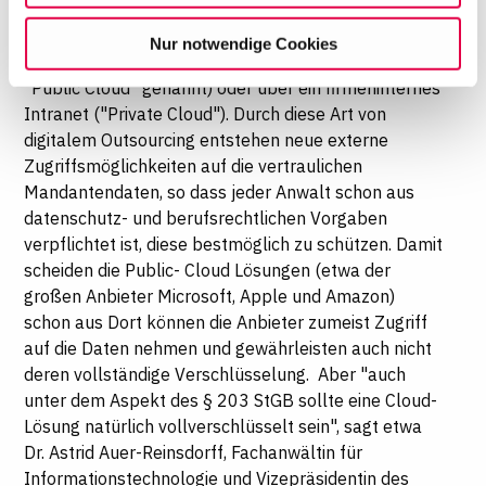
Verfügung gestellt werden – wie in einer Daten-
willigen Sie in die Verwendung der gewählten Cookies
Wolke. Der Zugriff erfolgt dann über ein Netzwerk,
Nur notwendige Cookies
ein. Diese Auswahl können Sie jederzeit ändern oder
alsoüber das Internet (wird dann im Allgemeinen
Ihre Einwilligung widerrufen, indem Sie am Ende der
"Public Cloud" genannt) oder über ein firmeninternes
Seite auf "Cookie-Einstellungen" klicken. Weitere
Intranet ("Private Cloud"). Durch diese Art von
Informationen finden Sie in unseren
digitalem Outsourcing entstehen neue externe
Datenschutzhinweisen
Zugriffsmöglichkeiten auf die vertraulichen
Mandantendaten, so dass jeder Anwalt schon aus
datenschutz- und berufsrechtlichen Vorgaben
verpflichtet ist, diese bestmöglich zu schützen. Damit
scheiden die Public- Cloud Lösungen (etwa der
großen Anbieter Microsoft, Apple und Amazon)
schon aus Dort können die Anbieter zumeist Zugriff
auf die Daten nehmen und gewährleisten auch nicht
deren vollständige Verschlüsselung. Aber "auch
unter dem Aspekt des § 203 StGB sollte eine Cloud-
Lösung natürlich vollverschlüsselt sein", sagt etwa
Dr. Astrid Auer-Reinsdorff, Fachanwältin für
Informationstechnologie und Vizepräsidentin des