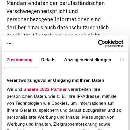
Mandantendaten der berufsständischen
Verschwiegenheitspflicht und
personenbezogene Informationen sind
darüber hinaus auch datenschutzrechtlich
geschützt. Ein Problem, das noch nicht
abschließend geklärt, geschweige denn
geregelt ist. Ungeachtet dieser nach wie vor
ungeklärten Fragen haben Anwaltskanzleien
Zustimmung
Details
Anzeigeneinstellungen
Über
Maßnahmen zum Schutz dieser personen-
und mandatsbezogenen Daten im Interesse
Verantwortungsvoller Umgang mit Ihren Daten
der Mandanten schon auf Basis der
Wir und
unsere 1022 Partner
verarbeiten Ihre
berufsrechtlichen Rahmenbedingungen zu
persönlichen Daten, wie z. B. Ihre IP-Adresse, mithilfe
ergreifen. Dabei sollte auch vor allem auf
von Technologien wie Cookies, um Informationen auf
Qualität geachtet werden, denn: "Eine gute
Ihrem Gerät zu speichern und darauf zuzugreifen und so
IT-Sicherheit sollte selbstverständliches
personalisierte Werbung und Inhalte, Messungen von
Werbung und Inhalten, Zielgruppenforschung sowie
Aushängeschild einer jeden Kanzlei sein und