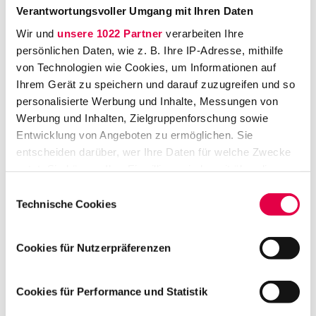
Richter damals.
Verantwortungsvoller Umgang mit Ihren Daten
Viele Studenten klagten bereits 2001 auf
Wir und
unsere 1022 Partner
verarbeiten Ihre
Erstattung und erhielten ihr Geld zurück.
Zwei
persönlichen Daten, wie z. B. Ihre IP-Adresse, mithilfe
von Technologien wie Cookies, um Informationen auf
Studenten warteten jedoch geduldig die
Ihrem Gerät zu speichern und darauf zuzugreifen und so
Entscheidung des BVerfG ab und forderten
personalisierte Werbung und Inhalte, Messungen von
erst danach die überzogenen Beiträge zurück.
Werbung und Inhalten, Zielgruppenforschung sowie
Mit Erfolg, wie das Verwaltungsgericht
Entwicklung von Angeboten zu ermöglichen. Sie
Potsdam (VG) am Freitag entschied (Urt. v.
entscheiden darüber, wer Ihre Daten für welche Zwecke
29.03.2019, Az. VG 1 K 996/18 u. VG 1 K
nutzt. Sie können Ihre Einwilligung jederzeit über die
Cookie-Erklärung oder durch Klicken auf das Privacy
1207/18).
Einwilligungsauswahl
Trigger Symbol ändern oder widerrufen
Technische Cookies
Die Universität versuchte bis zuletzt geltend
Wenn Sie es erlauben, würden wir auch gerne:
zu machen, die Ansprüche der beiden
Cookies für Nutzerpräferenzen
Informationen über Ihre geografische Lage
Studenten seien längst verjährt. Dem folgte
erfassen, welche bis auf einige Meter genau sein
die für das Hochschulrecht zuständige 1.
können
Cookies für Performance und Statistik
Kammer jedoch nicht. Denn der Rektor der
Ihr Gerät durch aktives Scannen nach