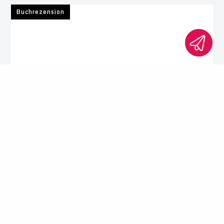
Buchrezension
Rezension "Akadämlich"
Ein Buch, viele Pau­schal­ur­teile
Rechtsprofessorin Gülbay-Peischard
verpackt pauschale Klagen über die "heutige
Jugend" in populistische Zuspitzungen – auf
dem Rücken einer Studierendengeneration,