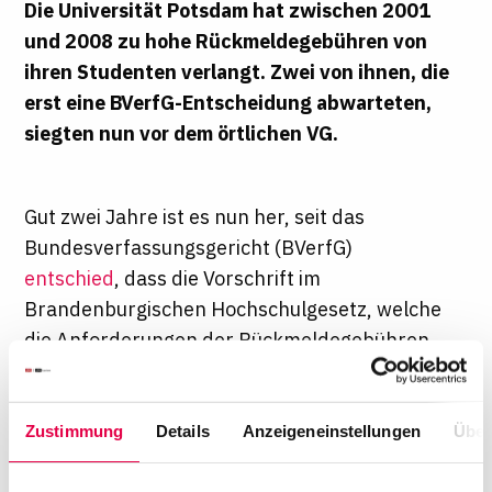
Die Universität Potsdam hat zwischen 2001
und 2008 zu hohe Rückmeldegebühren von
ihren Studenten verlangt. Zwei von ihnen, die
erst eine BVerfG-Entscheidung abwarteten,
siegten nun vor dem örtlichen VG.
Gut zwei Jahre ist es nun her, seit das
Bundesverfassungsgericht (BVerfG)
entschied
, dass die Vorschrift im
Brandenburgischen Hochschulgesetz, welche
die Anforderungen der Rückmeldegebühren
regelte, verfassungswidrig ist. Zu hoch seien
die 51 Euro pro Semester, da sie deutlich über
den tatsächlichen Verwaltungskosten in Höhe
Zustimmung
Details
Anzeigeneinstellungen
Über
von 20 Euro lägen, monierten die Karlsruher