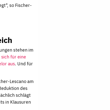
gt", so Fischer-
eich
rungen stehen im
sich für eine
elor aus
. Und für
scher-Lescano am
 Reduktion des
ächlich schlägt
its in Klausuren