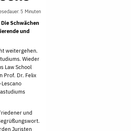
esedauer: 5 Minuten
e: Die Schwächen
dierende und
ht weitergehen.
studiums. Wieder
us Law School
n Prof. Dr. Felix
r-Lescano
urastudiums
friedener und
 Begrüßungswort.
rden Juristen