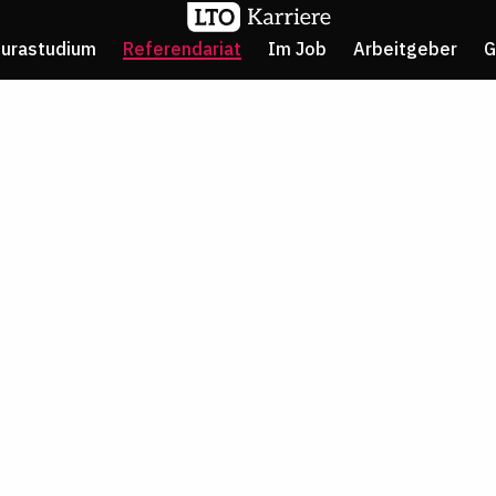
Jurastudium
Referendariat
Im Job
Arbeitgeber
G