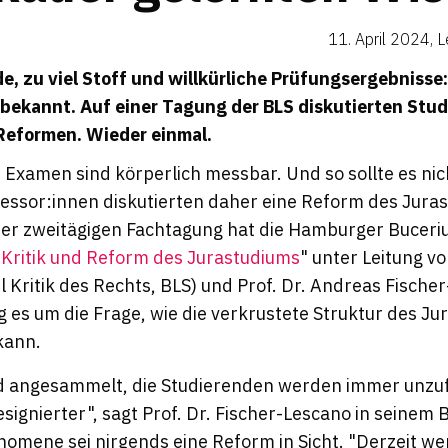
11. April 2024
,
L
e, zu viel Stoff und willkürliche Prüfungsergebniss
 bekannt. Auf einer Tagung der BLS diskutierten Stu
eformen. Wieder einmal.
Examen sind körperlich messbar. Und so sollte es nic
essor:innen diskutierten daher eine Reform des Jura
der zweitägigen Fachtagung hat die Hamburger Buceri
"
Kritik und Reform des Jurastudiums
" unter Leitung vo
Kritik des Rechts, BLS) und Prof. Dr. Andreas Fische
ng es um die Frage, wie die verkrustete Struktur des J
kann.
d angesammelt, die Studierenden werden immer unzu
signierter", sagt Prof. Dr. Fischer-Lescano in seinem
nomene sei nirgends eine Reform in Sicht. "Derzeit we