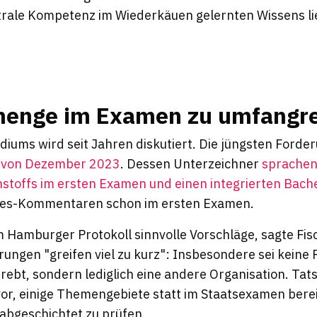
trale Kompetenz im Wiederkäuen gelernten Wissens lie
fmenge im Examen zu umfangr
diums wird seit Jahren diskutiert. Die jüngsten Forde
" von Dezember 2023
. Dessen Unterzeichner
sprachen 
hstoffs im ersten Examen und einen integrierten Bach
zes-Kommentaren schon im ersten Examen.
m Hamburger Protokoll sinnvolle Vorschläge, sagte Fi
rungen "greifen viel zu kurz": Insbesondere sei keine
ebt, sondern lediglich eine andere Organisation. Tats
 vor, einige Themengebiete statt im Staatsexamen bere
abgeschichtet zu prüfen.