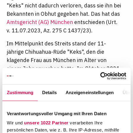
"Keks" nicht dadurch verloren, dass sie ihn bei
Bekannten in Obhut gegeben hat. Das hat das
Amtsgericht (AG) München
entschieden (Urt.
v. 11.07.2023, Az. 275 C 1437/23).
Im Mittelpunkt des Streits stand der 11-
jährige Chihuahua-Rüde "Keks", den die
klagende Frau aus München im Alter von
einem Jahr erworben hatte. Im Oktober 2021
hatte sie "Keks" schließlich aufgrund ihrer
damaligen schwierigen persönlichen Situation
Zustimmung
Details
Anzeigeneinstellungen
Über
in die Obhut von Bekannten gegeben. Zu dem
Zeitpunkt hatte sie sich hochschwanger von
dem Kindsvater getrennt und das Angebot
Verantwortungsvoller Umgang mit Ihren Daten
ihrer Bekannten angenommen, den Hund bei
Wir und
unsere 1022 Partner
verarbeiten Ihre
sich aufzunehmen.
persönlichen Daten, wie z. B. Ihre IP-Adresse, mithilfe