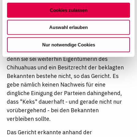
Abschnitt Einzelheiten
fest.
Rechtsverbindlicher
Cookies zulassen
Erklärungswille nicht
Auf dieser Website setzen wir Cookies ein, um unsere
Angebote zu personalisieren, zu verbessern und
nachweisbar
Auswahl erlauben
wirtschaftlich zu betreiben. Mit Bestätigung Ihrer Auswahl
willigen Sie in die Verwendung der gewählten Cookies
Die Münchnerin habe einen Anspruch auf
Nur notwendige Cookies
ein. Diese Auswahl können Sie jederzeit ändern oder
Herausgabe des Chihuahuas aus § 985 BGB,
Ihre Einwilligung widerrufen, indem Sie am Ende der
denn sie sei weiterhin Eigentümerin des
Seite auf "Cookie-Einstellungen" klicken. Weitere
Chihuahuas und ein Besitzrecht der beklagten
Informationen finden Sie in unseren
Datenschutzhinweisen
Bekannten bestehe nicht, so das Gericht. Es
gebe nämlich keinen Nachweis für eine
dingliche Einigung der Parteien dahingehend,
dass "Keks" dauerhaft - und gerade nicht nur
vorübergehend - bei den Bekannten
verbleiben sollte.
Das Gericht erkannte anhand der