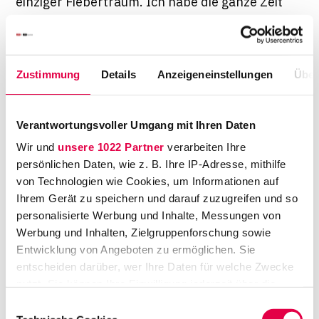
einziger Fiebertraum. Ich habe die ganze Zeit
überlegt: Was mache ich da eigentlich?
Immerhin ging es um ziemlich viel Geld: So
ein Stipendium hat einen Wert von etwa
Zustimmung
Details
Anzeigeneinstellungen
Über
180.000 Dollar.
Genau. Ich habe mich schon gefragt: Lässt du
Verantwortungsvoller Umgang mit Ihren Daten
das jetzt einfach liegen? Auf der anderen Seite
Wir und
unsere 1022 Partner
verarbeiten Ihre
habe ich aber auch überlegt, ob ich vielleicht
persönlichen Daten, wie z. B. Ihre IP-Adresse, mithilfe
von Technologien wie Cookies, um Informationen auf
nur deshalb zögere, weil es sich falsch
Ihrem Gerät zu speichern und darauf zuzugreifen und so
anfühlt, so viel Geld auszuschlagen. Objektiv
personalisierte Werbung und Inhalte, Messungen von
betrachtet ist das natürlich eine unfassbare
Werbung und Inhalten, Zielgruppenforschung sowie
Chance. Aber ich wollte die Entscheidung am
Entwicklung von Angeboten zu ermöglichen. Sie
Ende nicht daran festmachen, was es kostet
entscheiden darüber, wer Ihre Daten für welche Zwecke
oder wie prestigeträchtig das ist, sondern
nutzt. Sie können Ihre Einwilligung jederzeit über die
Cookie-Erklärung oder durch Klicken auf das Privacy
daran, was ich wirklich machen will. Ich wollte
Einwilligungsauswahl
Trigger Symbol ändern oder widerrufen