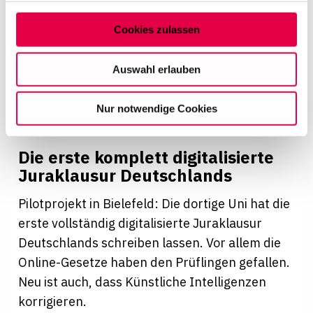
Abschnitt Einzelheiten
fest.
Cookies zulassen
Auf dieser Website setzen wir Cookies ein, um unsere
Angebote zu personalisieren, zu verbessern und
Auswahl erlauben
wirtschaftlich zu betreiben. Mit Bestätigung Ihrer Auswahl
willigen Sie in die Verwendung der gewählten Cookies
Nur notwendige Cookies
ein. Diese Auswahl können Sie jederzeit ändern oder
Ihre Einwilligung widerrufen, indem Sie am Ende der
Mit Online-Gesetzen und KI-Korrektur
Seite auf "Cookie-Einstellungen" klicken. Weitere
Die erste kom­p­lett digi­ta­li­sierte
Informationen finden Sie in unseren
Jura­klausur Deut­sch­lands
Datenschutzhinweisen
Pilotprojekt in Bielefeld: Die dortige Uni hat die
erste vollständig digitalisierte Juraklausur
Deutschlands schreiben lassen. Vor allem die
Online-Gesetze haben den Prüflingen gefallen.
Neu ist auch, dass Künstliche Intelligenzen
korrigieren.