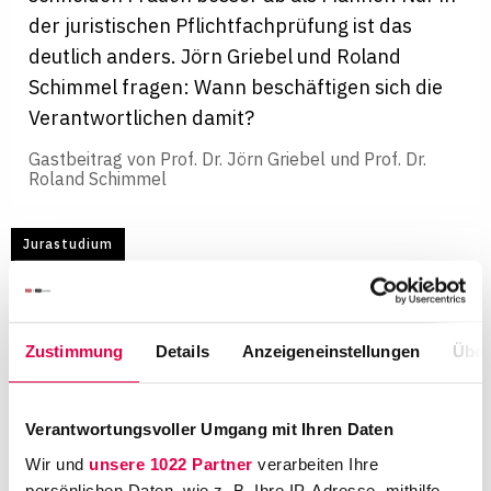
der juristischen Pflichtfachprüfung ist das
deutlich anders. Jörn Griebel und Roland
Schimmel fragen: Wann beschäftigen sich die
Verantwortlichen damit?
Gastbeitrag von
Prof. Dr. Jörn Griebel und Prof. Dr.
Roland Schimmel
Jurastudium
Zustimmung
Details
Anzeigeneinstellungen
Über
Verantwortungsvoller Umgang mit Ihren Daten
Wir und
unsere 1022 Partner
verarbeiten Ihre
persönlichen Daten, wie z. B. Ihre IP-Adresse, mithilfe