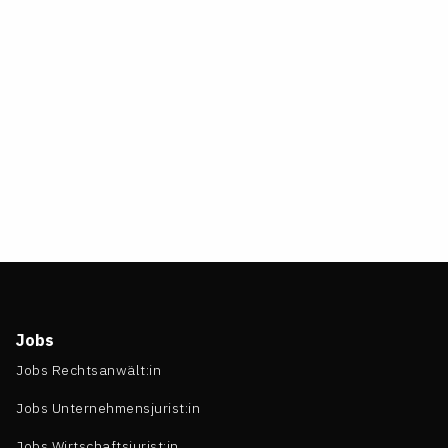
Jobs
Jobs Rechtsanwält:in
Jobs Unternehmensjurist:in
Jobs Wirtschaftsjurist:in