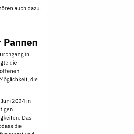
ehören auch dazu.
er Pannen
durchgang in
gte die
roffenen
öglichkeit, die
 Juni 2024 in
tigen
igkeiten: Das
odass die