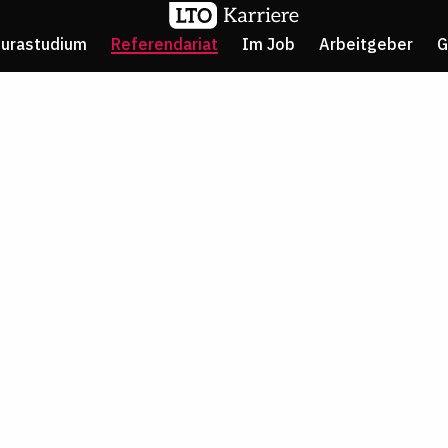
Jurastudium
Referendariat
Im Job
Arbeitgeber
G