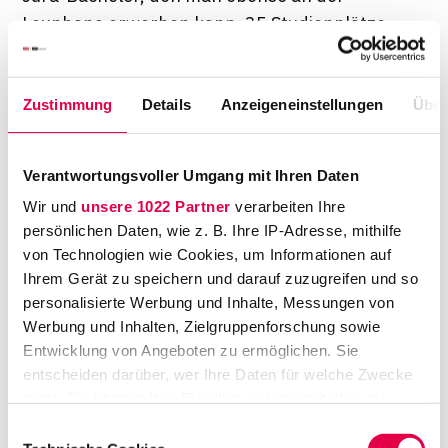
Leuphana erwerben kann. 35 Studienplätze
stehen jeweils zum Wintersemester bereit,
einige Vorlesungen finden in englischer
Zustimmung
Details
Anzeigeneinstellungen
Über
Sprache statt. In das zweijährige Studium ist
eine Examensvorbereitung integriert,
bestehend aus Wiederholungs- und
Verantwortungsvoller Umgang mit Ihren Daten
Vertiefungskursen in Kleingruppen.
Wir und
unsere 1022 Partner
verarbeiten Ihre
persönlichen Daten, wie z. B. Ihre IP-Adresse, mithilfe
"Die allerersten Studierenden der Leuphana
von Technologien wie Cookies, um Informationen auf
Law School haben Anfang Juni 2025 das
Ihrem Gerät zu speichern und darauf zuzugreifen und so
Staatsexamen absolviert — jeweils mit
personalisierte Werbung und Inhalte, Messungen von
Prädikat", so Studiengangleiter Prof. Dr. Till
Werbung und Inhalten, Zielgruppenforschung sowie
Patrik Holterhus gegenüber
LTO
. Ihnen
Entwicklung von Angeboten zu ermöglichen. Sie
stünden damit alle Türen zu den klassischen
entscheiden darüber, wer Ihre Daten für welche Zwecke
nutzt. Sie können Ihre Einwilligung jederzeit über die
juristischen Berufen als auch anderen
Cookie-Erklärung oder durch Klicken auf das Privacy
Einwilligungsauswahl
juristischen Jobs offen.
Trigger Symbol ändern oder widerrufen