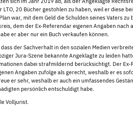
ten sich im Jahr 2019 ab, als der Angeklagte Rechtsr
er
LTO
, 20 Bücher gestohlen zu haben, weil er diese be
Plan war, mit dem Geld die Schulden seines Vaters zu 
kreis, dem der Ex-Referendar eigenen Angaben nach a
 habe er aber nur ein Buch verkaufen können.
dass der Sachverhalt in den sozialen Medien verbreit
ipziger Jura-Szene bekannte Angeklagte zu leiden hatt
rmationen dabei strafmildernd berücksichtigt. Der Ex
igenen Angaben zufolge als gerecht, weshalb er es s
ereue er sehr, weshalb er auch ein umfassendes Gestä
hädigten persönlich entschuldigt habe.
e Volljurist.