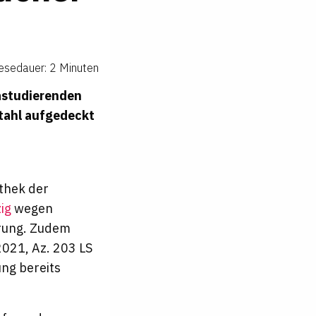
esedauer: 2 Minuten
rastudierenden
stahl aufgedeckt
othek der
ig
wegen
hrung. Zudem
2021, Az. 203 LS
ung bereits