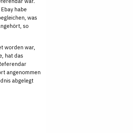
eferendar war.
i Ebay habe
begleichen, was
ngehört, so
et worden war,
e, hat das
-Referendar
ofort angenommen
ndnis abgelegt