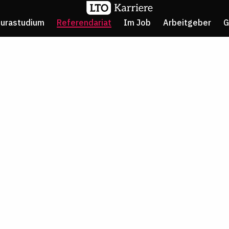
Jurastudium
Referendariat
Im Job
Arbeitgeber
G