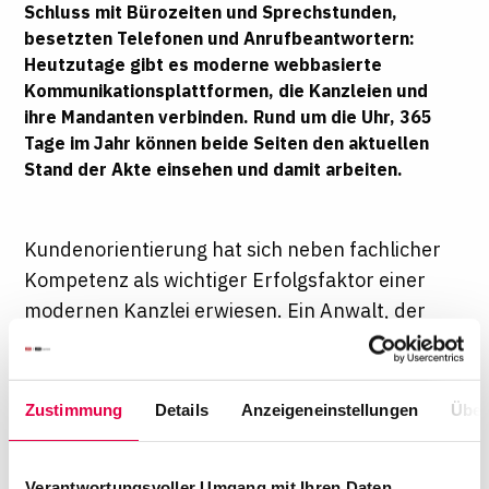
Schluss mit Bürozeiten und Sprechstunden,
besetzten Telefonen und Anrufbeantwortern:
Heutzutage gibt es moderne webbasierte
Kommunikationsplattformen, die Kanzleien und
ihre Mandanten verbinden. Rund um die Uhr, 365
Tage im Jahr können beide Seiten den aktuellen
Stand der Akte einsehen und damit arbeiten.
Kundenorientierung hat sich neben fachlicher
Kompetenz als wichtiger Erfolgsfaktor einer
modernen Kanzlei erwiesen. Ein Anwalt, der
mehr Zeit für die zentralen Anliegen seiner
Mandanten aufwenden kann, verschafft sich
einen klaren Vorteil im Wettbewerb und setzt
Zustimmung
Details
Anzeigeneinstellungen
Über
zugleich damit auch neue Maßstäbe im
Kundenservice. Dabei helfen so genannte
Verantwortungsvoller Umgang mit Ihren Daten