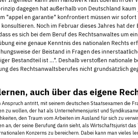
rinzip dagegen hat außerhalb von Deutschland kaum
em "appel en garantie" konfrontiert müssen wir sofort
 konsultieren. Noch im Februar dieses Jahres hat der
, dass es sich bei dem Beruf des Rechtsanwaltes um ei
sübung eine genaue Kenntnis des nationalen Rechts erf
hungsweise der Beistand in Fragen des innerstaatlich
ger Bestandteil ist ...". Deshalb verstoßen nationale 
ung des Rechtsanwaltsberufes nicht grundsätzlich ge
u lernen, auch über das eigene Re
m Anspruch antritt, mit seinem deutschen Staatsexamen die F
n zu wollen, der hat als Unternehmensjurist und Syndikusanwa
hkeiten, den Traum vom Arbeiten im Ausland für sich zu verwir
en an, der seine Berufung darin sieht, als Wirtschaftsjurist da
rnationalen Konzerns zu bereichern. Dabei kann man vieles ler