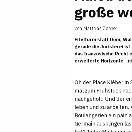
große we
von
Matthias Zenner
Eifelturm statt Dom, Wal
gerade die Juristerei is
das französische Recht e
erweiterte Horizonte - n
Ob der Place Kléber in 
mal zum Frühstück nach
nachgeholt. Und der ei
leben und zu arbeiten.
Boulangerien ein pain 
Germain ausklingen las
hat? Jeder Mediziner o