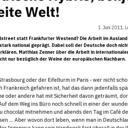
ite Welt!
1. Juni 2011
,
L
lstreet statt Frankfurter Westend? Die Arbeit im Ausland 
t stark national geprägt. Dabei soll der Deutsche doch nic
rklären. Matthias Zenner über die Arbeit in international
icht nur bezüglich der Weine der europäischen Nachbarn.
Strasbourg oder der Eifelturm in Paris - wer nicht sch
 Frankreich gefahren ist, hat das dann jedenfalls sp
ne oder andere hat mit Sicherheit davon geträumt, dor
 Auf dem Weg ins Büro noch schnell in einer der wund
au chocolat mitnehmen und abends den Tag im Café de F
sen ... Aber wovon dort leben, wenn man in Deutschla
der Ingenieur kann sein Handwerk fast überall in der 