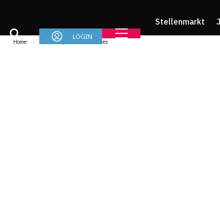
Stellenmarkt
LOGIN
Home
Im Job
News & Stories