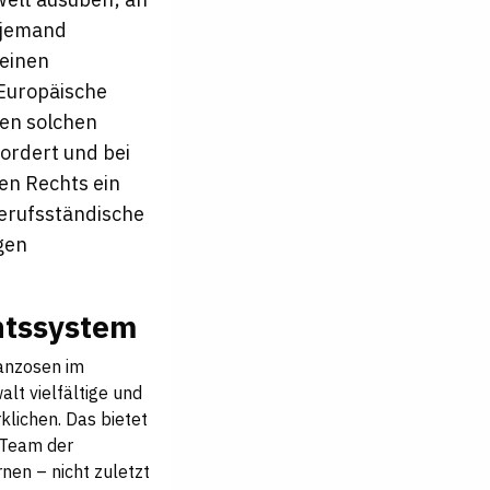
 jemand
 einen
 Europäische
nen solchen
ordert und bei
en Rechts ein
berufsständische
gen
chtssystem
ranzosen im
lt vielfältige und
klichen. Das bietet
s Team der
nen – nicht zuletzt