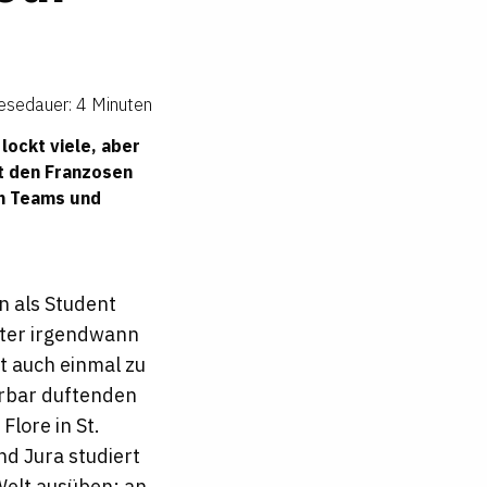
esedauer: 4 Minuten
lockt viele, aber
ht den Franzosen
en Teams und
on als Student
äter irgendwann
t auch einmal zu
erbar duftenden
lore in St.
nd Jura studiert
Welt ausüben; an