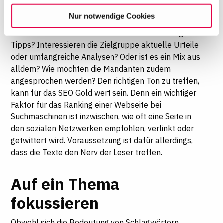
willigen Sie in die Verwendung der gewählten Cookies
zukünftige Mandanten sein. Wie sind die
Nur notwendige Cookies
ein. Diese Auswahl können Sie jederzeit ändern oder
Lesegewohnheiten dieser Zielgruppe? Geht es eher
Ihre Einwilligung widerrufen, indem Sie am Ende der
um detailliertes Fachwissen oder um nutzwertige
Seite auf "Cookie-Einstellungen" klicken. Weitere
Tipps? Interessieren die Zielgruppe aktuelle Urteile
Informationen finden Sie in unseren
oder umfangreiche Analysen? Oder ist es ein Mix aus
Datenschutzhinweisen
alldem? Wie möchten die Mandanten zudem
angesprochen werden? Den richtigen Ton zu treffen,
kann für das SEO Gold wert sein. Denn ein wichtiger
Faktor für das Ranking einer Webseite bei
Suchmaschinen ist inzwischen, wie oft eine Seite in
den sozialen Netzwerken empfohlen, verlinkt oder
getwittert wird. Voraussetzung ist dafür allerdings,
dass die Texte den Nerv der Leser treffen.
Auf ein Thema
fokussieren
Obwohl sich die Bedeutung von Schlagwörtern