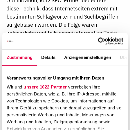
Optimization, kurz SEO. Früher bedeutete
diese Technik, dass Internetseiten extrem mit
bestimmten Schlagwörtern und Suchbegriffen
aufgeblasen wurden. Die Folge waren
unleserliche und teils wenig informative Texte.
Doch die Zeiten dieser Form von
Suchmaschinenoptimierung sind weitgehend
vorbei. Suchmaschinen bestrafen inzwischen
Zustimmung
Details
Anzeigeneinstellungen
Über
Internetseiten, die es eindeutig mit
Schlagworten übertreiben. Und noch einen
Verantwortungsvoller Umgang mit Ihren Daten
anderen Nachteil hat diese Form der
Wir und
unsere 1022 Partner
verarbeiten Ihre
Suchmaschinenoptimierung: Potenzielle
persönlichen Daten, wie z. B. Ihre IP-Adresse, mithilfe
Mandaten werden durch die Ballung von
von Technologien wie Cookies, um Informationen auf
Schlagworten erst enttäuscht und dann
Ihrem Gerät zu speichern und darauf zuzugreifen und so
vergrault – schließlich finden sie keine
personalisierte Werbung und Inhalte, Messungen von
Antworten auf die Frage, die sie beschäftigt
Werbung und Inhalten, Zielgruppenforschung sowie
Entwicklung von Angeboten zu ermöglichen. Sie