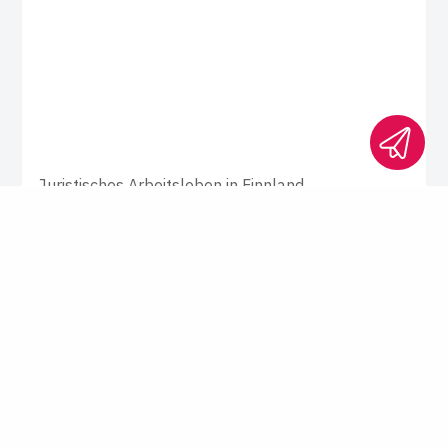
Juristisches Arbeitsleben in Finnland
Man argu­men­tiert ein­fach
Titel zählen nicht, es gibt weder Drucker
noch Fax und man arbeitet weniger:
Finnland fühlt sich anders an als
Deutschland. Das Leben ist kein ständiger
Konkurrenzkampf – das gilt auch für die
juristischen Berufe, schreibt Markus Majer.
Gastbeitrag von
Markus Majer