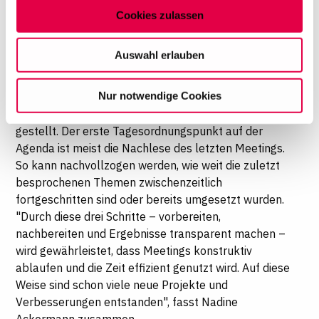
ablaufen, gibt es an jedem Standort ein bis zwei
Cookies zulassen
Koordinatoren, die die Treffen vorbereiten: Sie
Auf dieser Website setzen wir Cookies ein, um unsere
erstellen einen Agenda-Entwurf, der den
Angebote zu personalisieren, zu verbessern und
Auswahl erlauben
Teilnehmern vorab zugesandt wird. Diese können
wirtschaftlich zu betreiben. Mit Bestätigung Ihrer Auswahl
dann weitere Themen ergänzen. Während der
willigen Sie in die Verwendung der gewählten Cookies
Nur notwendige Cookies
Sitzungen werden die Ergebnisse protokolliert und
ein. Diese Auswahl können Sie jederzeit ändern oder
anschließend für alle zugänglich ins Intranet
Ihre Einwilligung widerrufen, indem Sie am Ende der
gestellt. Der erste Tagesordnungspunkt auf der
Seite auf "Cookie-Einstellungen" klicken. Weitere
Agenda ist meist die Nachlese des letzten Meetings.
Informationen finden Sie in unseren
So kann nachvollzogen werden, wie weit die zuletzt
Datenschutzhinweisen
besprochenen Themen zwischenzeitlich
fortgeschritten sind oder bereits umgesetzt wurden.
"Durch diese drei Schritte – vorbereiten,
nachbereiten und Ergebnisse transparent machen –
wird gewährleistet, dass Meetings konstruktiv
ablaufen und die Zeit effizient genutzt wird. Auf diese
Weise sind schon viele neue Projekte und
Verbesserungen entstanden", fasst Nadine
Ackermann zusammen.