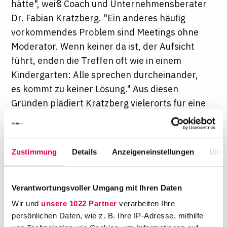
hätte", weiß Coach und Unternehmensberater
Dr. Fabian Kratzberg. "Ein anderes häufig
vorkommendes Problem sind Meetings ohne
Moderator. Wenn keiner da ist, der Aufsicht
führt, enden die Treffen oft wie in einem
Kindergarten: Alle sprechen durcheinander,
es kommt zu keiner Lösung." Aus diesen
Gründen plädiert Kratzberg vielerorts für eine
Veränderung der Meetingkultur: "Am besten
ist es, wenn eine Kanzlei den Ablauf von
Meetings einmal schriftlich für alle festhält:
Zustimmung
Details
Anzeigeneinstellungen
Über
Zu welchen Anlässen sind Meetings
angebracht? Wer soll teilnehmen? Wie laufen
sie ab?"
Verantwortungsvoller Umgang mit Ihren Daten
Wir und
unsere 1022 Partner
verarbeiten Ihre
persönlichen Daten, wie z. B. Ihre IP-Adresse, mithilfe