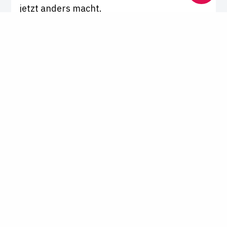
jetzt anders macht.
Interview von
Dr. Franziska Kring
Ausland
Juristisches Arbeitsleben in Finnland
Man argu­men­tiert ein­fach
Titel zählen nicht, es gibt weder Drucker