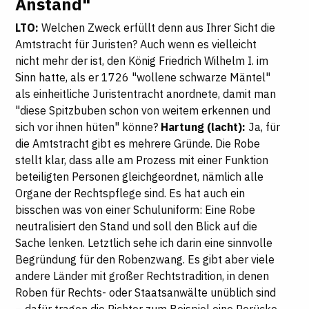
Anstand"
LTO:
Welchen Zweck erfüllt denn aus Ihrer Sicht die
Amtstracht für Juristen? Auch wenn es vielleicht
nicht mehr der ist, den König Friedrich Wilhelm I. im
Sinn hatte, als er 1726 "wollene schwarze Mäntel"
als einheitliche Juristentracht anordnete, damit man
"diese Spitzbuben schon von weitem erkennen und
sich vor ihnen hüten" könne?
Hartung (lacht):
Ja, für
die Amtstracht gibt es mehrere Gründe. Die Robe
stellt klar, dass alle am Prozess mit einer Funktion
beteiligten Personen gleichgeordnet, nämlich alle
Organe der Rechtspflege sind. Es hat auch ein
bisschen was von einer Schuluniform: Eine Robe
neutralisiert den Stand und soll den Blick auf die
Sache lenken. Letztlich sehe ich darin eine sinnvolle
Begründung für den Robenzwang. Es gibt aber viele
andere Länder mit großer Rechtstradition, in denen
Roben für Rechts- oder Staatsanwälte unüblich sind
– dafür tragen die Richter zum Beispiel eine Perücke.