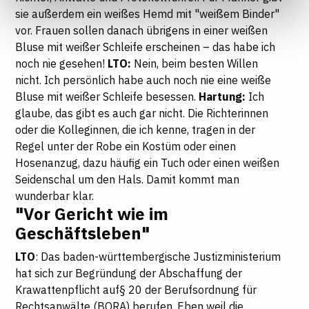
Seite auf "Cookie-Einstellungen" klicken. Weitere
sie außerdem ein weißes Hemd mit "weißem Binder"
Informationen finden Sie in unseren
vor. Frauen sollen danach übrigens in einer weißen
Datenschutzhinweisen
Bluse mit weißer Schleife erscheinen – das habe ich
noch nie gesehen!
LTO:
Nein, beim besten Willen
nicht. Ich persönlich habe auch noch nie eine weiße
Bluse mit weißer Schleife besessen.
Hartung:
Ich
glaube, das gibt es auch gar nicht. Die Richterinnen
oder die Kolleginnen, die ich kenne, tragen in der
Regel unter der Robe ein Kostüm oder einen
Hosenanzug, dazu häufig ein Tuch oder einen weißen
Seidenschal um den Hals. Damit kommt man
wunderbar klar.
"Vor Gericht wie im
Geschäftsleben"
LTO
: Das baden-württembergische Justizministerium
hat sich zur Begründung der Abschaffung der
Krawattenpflicht auf§ 20 der Berufsordnung für
Rechtsanwälte (BORA) berufen. Eben weil die