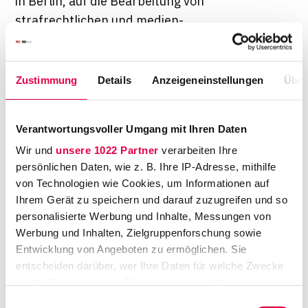
in Berlin, auf die Bearbeitung von
strafrechtlichen und medien-
beziehungsweise presserechtlichen Mandaten
spezialisiert. Er vertritt unter anderem die
Tageszeitung "taz", für die er auch als
Zustimmung
Details
Anzeigeneinstellungen
Über
Kolumnist tätig war)
. Sonst tritt jeder Anwalt
mit Krawatte auf. Nie mit einer weißen,
Verantwortungsvoller Umgang mit Ihren Daten
sondern immer mit einer normalen Krawatte.
Wir und
unsere 1022 Partner
verarbeiten Ihre
Beim Amtsgericht kommt es häufiger vor, dass
persönlichen Daten, wie z. B. Ihre IP-Adresse, mithilfe
Kollegen ohne Krawatte und ohne Robe
von Technologien wie Cookies, um Informationen auf
kommen. Und einige Strafverteidiger treten
Ihrem Gerät zu speichern und darauf zuzugreifen und so
mit weißer Krawatte auf.
LTO:
Warum?
personalisierte Werbung und Inhalte, Messungen von
Hartung:
Das weiß ich gar nicht so genau. Ich
Werbung und Inhalten, Zielgruppenforschung sowie
glaube, es geht eher darum, keinem Richter
Entwicklung von Angeboten zu ermöglichen. Sie
entscheiden darüber, wer Ihre Daten für welche Zwecke
irgendeinen Anlass zu bieten, um Ärger zu
nutzt. Sie können Ihre Einwilligung jederzeit über die
machen.
Cookie-Erklärung oder durch Klicken auf das Privacy
Einwilligungsauswahl