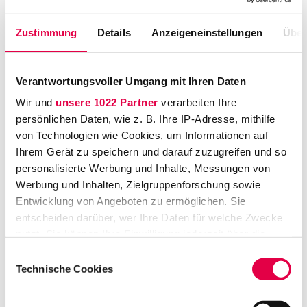
bewusstwerden und erreichen, künftig
konstruktiv zu kontrollieren und so mehr
Zustimmung
Details
Anzeigeneinstellungen
Über
bewirken.
Verantwortungsvoller Umgang mit Ihren Daten
Wir und
unsere 1022 Partner
verarbeiten Ihre
Fokussieren auf das Ziel
persönlichen Daten, wie z. B. Ihre IP-Adresse, mithilfe
von Technologien wie Cookies, um Informationen auf
Ein Grund für unzureichende Kontrolle von
Ihrem Gerät zu speichern und darauf zuzugreifen und so
Mitarbeitern ist, dass Sie als Führungskraft
personalisierte Werbung und Inhalte, Messungen von
nicht kleinlich wirken wollen. Mitunter geht es
Werbung und Inhalten, Zielgruppenforschung sowie
auch darum, einer möglichen Zurückweisung
Entwicklung von Angeboten zu ermöglichen. Sie
entscheiden darüber, wer Ihre Daten für welche Zwecke
durch Worte wie "Dies ist doch gar kein Fehler.
nutzt. Sie können Ihre Einwilligung jederzeit über die
Schließlich haben Sie mir gesagt, dass ich es
Cookie-Erklärung oder durch Klicken auf das Privacy
Einwilligungsauswahl
so erledigen soll." aus dem Wege zu gehen.
Trigger Symbol ändern oder widerrufen
Technische Cookies
Ein erster Schritt aus dieser Situation gelingt
Wenn Sie es erlauben, würden wir auch gerne: