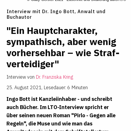
Interview mit Dr. Ingo Bott, Anwalt und
Buchautor
"Ein Haupt­cha­rakter,
sym­pa­thisch, aber wenig
vor­her­sehbar – wie Straf­
ver­tei­diger"
Interview von
Dr. Franziska Kring
25. August 2021
,
Lesedauer: 6 Minuten
Ingo Bott ist Kanzleiinhaber - und schreibt
auch Bücher. Im
LTO
-Interview spricht er
über seinen neuen Roman "Pirlo - Gegen alle
Regeln", die Muse und wie man das