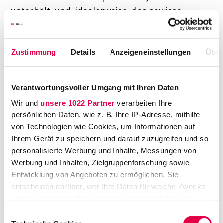
unterhält, und, idealerweise, das gewisse
Etwas hat. Als ich mal eine Interrail-Tour quer
durch Japan gemacht habe, habe ich mir die
Zustimmung
Details
Anzeigeneinstellungen
Über
Geschichte für mein erstes Buch überlegt.
Was lesen Sie für Bücher?
Verantwortungsvoller Umgang mit Ihren Daten
Ich lese gerne Klassiker wie Hemingway und
Wir und
unsere 1022 Partner
verarbeiten Ihre
Kafka, mag aber auch Unterhaltungsliteratur
persönlichen Daten, wie z. B. Ihre IP-Adresse, mithilfe
und vor allem Krimis und Thriller, zum Beispiel
von Technologien wie Cookies, um Informationen auf
von John Grisham oder Romy Hausmann. Ich
Ihrem Gerät zu speichern und darauf zuzugreifen und so
personalisierte Werbung und Inhalte, Messungen von
interessiere mich sehr für Philosophie. Mein
Werbung und Inhalten, Zielgruppenforschung sowie
erster Krimi "Das Recht zu strafen" aus dem
Entwicklung von Angeboten zu ermöglichen. Sie
Jahr 2017 war eine Mischung aus Philosophie
entscheiden darüber, wer Ihre Daten für welche Zwecke
und Strafrecht.
nutzt. Sie können Ihre Einwilligung jederzeit über die
Cookie-Erklärung oder durch Klicken auf das Privacy
Einwilligungsauswahl
Wieso haben Sie sich dazu entschieden,
Trigger Symbol ändern oder widerrufen