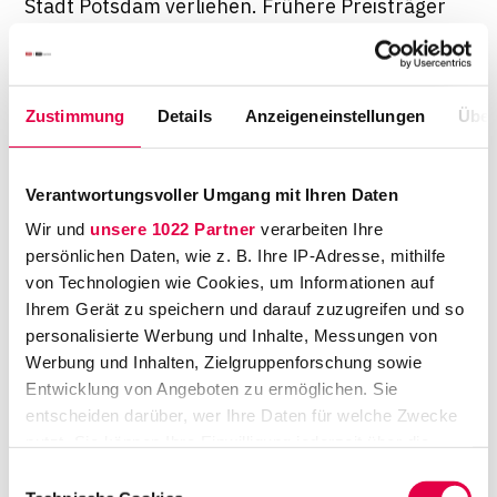
Stadt Potsdam verliehen. Frühere Preisträger
waren Hans-Christian Ströbele und die
Seenotrettungs-Initiative Iuventa. Ich habe
mich allein schon geehrt gefühlt, in dieser
Zustimmung
Details
Anzeigeneinstellungen
Über
Aufzählung dabei zu sein.
Außerdem sind die Preise natürlich eine
Verantwortungsvoller Umgang mit Ihren Daten
Bestätigung der Arbeit und Referenz für
Wir und
unsere 1022 Partner
verarbeiten Ihre
künftige Einschätzungen. Genauso glücklich
persönlichen Daten, wie z. B. Ihre IP-Adresse, mithilfe
bin ich aber, wenn mich jemand auf der Straße
von Technologien wie Cookies, um Informationen auf
anspricht und ich das Gefühl habe, dass meine
Ihrem Gerät zu speichern und darauf zuzugreifen und so
Argumente ihm in einer Diskussion oder in
personalisierte Werbung und Inhalte, Messungen von
Werbung und Inhalten, Zielgruppenforschung sowie
seinen eigenen Entscheidungen geholfen
Entwicklung von Angeboten zu ermöglichen. Sie
haben.
entscheiden darüber, wer Ihre Daten für welche Zwecke
nutzt. Sie können Ihre Einwilligung jederzeit über die
Wie kamen Sie denn eigentlich auf
Cookie-Erklärung oder durch Klicken auf das Privacy
"QuatschJura" und was ist das?
Einwilligungsauswahl
Trigger Symbol ändern oder widerrufen