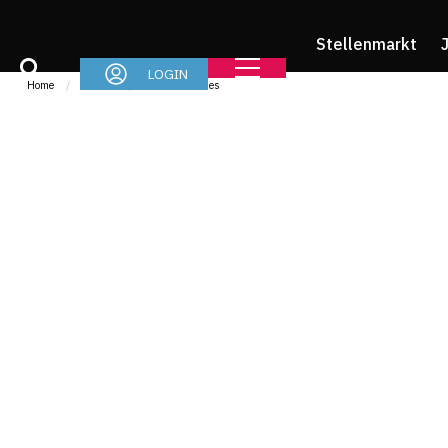
Stellenmarkt
LOGIN
Home
Im Job
News & Stories