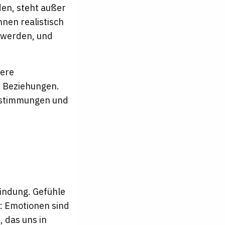
en, steht außer
nnen realistisch
 werden, und
sere
e Beziehungen.
bstimmungen und
findung. Gefühle
h: Emotionen sind
, das uns in