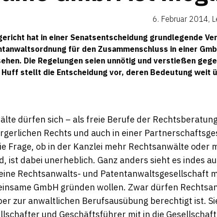
6. Februar 2014
,
L
richt hat in einer Senatsentscheidung grundlegende Ver
ntanwaltsordnung für den Zusammenschluss in einer Gmb
ehen. Die Regelungen seien unnötig und verstießen gege
 Huff
stellt die Entscheidung vor, deren Bedeutung weit ü
lte dürfen sich – als freie Berufe der Rechtsberatun
ürgerlichen Rechts und auch in einer Partnerschaftsge
e Frage, ob in der Kanzlei mehr Rechtsanwälte oder 
d, ist dabei unerheblich. Ganz anders sieht es indes a
eine Rechtsanwalts- und Patentanwaltsgesellschaft m
meinsame GmbH gründen wollen. Zwar dürfen Rechtsan
er zur anwaltlichen Berufsausübung berechtigt ist. S
llschafter und Geschäftsführer mit in die Gesellscha