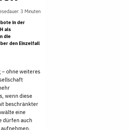
esedauer: 3 Minuten
bote in der
H als
n die
ber den Einzelfall
g – ohne weiteres
sellschaft
mehr
us, wenn diese
it beschränkter
wälte eine
ie dürfen auch
ft aufnehmen.