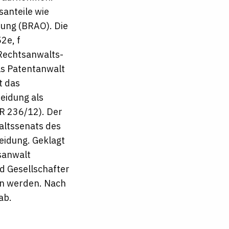
anteile wie
ung (BRAO). Die
2e, f
Rechtsanwalts-
ls Patentanwalt
t das
eidung als
vR 236/12). Der
altssenats des
eidung. Geklagt
sanwalt
d Gesellschafter
en werden. Nach
ab.