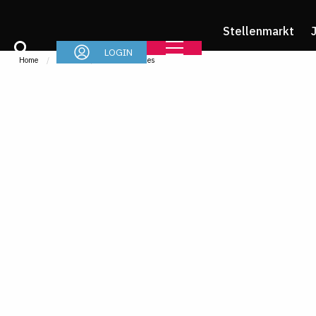
Stellenmarkt
LOGIN
Home
Im Job
News & Stories