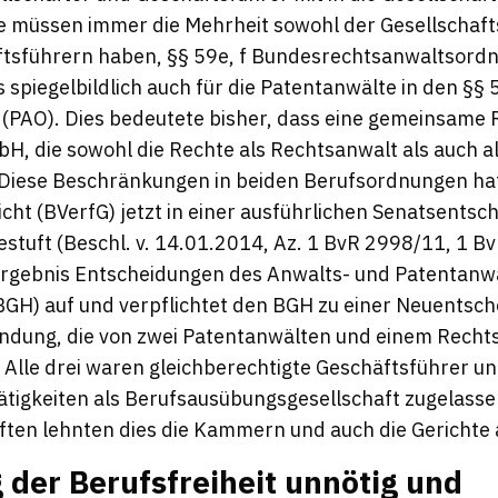
 müssen immer die Mehrheit sowohl der Gesellschafts
ftsführern haben, §§ 59e, f Bundesrechtsanwaltsordn
s spiegelbildlich auch für die Patentanwälte in den §§ 5
(PAO). Dies bedeutete bisher, dass eine gemeinsame 
, die sowohl die Rechte als Rechtsanwalt als auch a
. Diese Beschränkungen in beiden Berufsordnungen ha
ht (BVerfG) jetzt in einer ausführlichen Senatsentsch
estuft (Beschl. v. 14.01.2014, Az. 1 BvR 2998/11, 1 B
 Ergebnis Entscheidungen des Anwalts- und Patentanw
GH) auf und verpflichtet den BGH zu einer Neuentsch
ündung, die von zwei Patentanwälten und einem Recht
Alle drei waren gleichberechtigte Geschäftsführer un
Tätigkeiten als Berufsausübungsgesellschaft zugelass
ften lehnten dies die Kammern und auch die Gerichte 
der Berufsfreiheit unnötig und