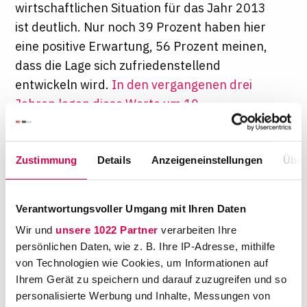
wirtschaftlichen Situation für das Jahr 2013
ist deutlich. Nur noch 39 Prozent haben hier
eine positive Erwartung, 56 Prozent meinen,
dass die Lage sich zufriedenstellend
entwickeln wird.
In den vergangenen drei
Jahren lagen diese Werte um 10
Prozentpunkte höher (bei 48 bzw. 49
Prozent)
, selbst zu Beginn der
Zustimmung
Details
Anzeigeneinstellungen
Über
Finanzmarktkrise 2008 erreichte der Wert
noch 40 Prozent. Die Ursachen dafür sind
sehr unterschiedlich.
Verantwortungsvoller Umgang mit Ihren Daten
Geprägt ist diese Selbsteinschätzung
Wir und
unsere 1022 Partner
verarbeiten Ihre
insbesondere durch die Erwartung, dass sich
persönlichen Daten, wie z. B. Ihre IP-Adresse, mithilfe
die wirtschaftliche Lage der Mandanten
von Technologien wie Cookies, um Informationen auf
verschlechtern wird und dies mehr als früher
Ihrem Gerät zu speichern und darauf zuzugreifen und so
direkt auf die Anwaltschaft durchschlägt.
personalisierte Werbung und Inhalte, Messungen von