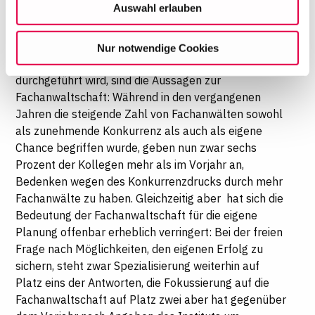
Auswahl erlauben
Vorteile für ihre Kanzlei resultieren. Dabei sind die
wirtschaftlich zu betreiben. Mit Bestätigung Ihrer Auswahl
jüngeren Advokaten unter 39 Jahren deutlich
willigen Sie in die Verwendung der gewählten Cookies
optimistischer als die älteren Kollegen. Auffallend
Nur notwendige Cookies
ein. Diese Auswahl können Sie jederzeit ändern oder
bei der Umfrage, die seit einigen Jahren jährlich
Ihre Einwilligung widerrufen, indem Sie am Ende der
durchgeführt wird, sind die Aussagen zur
Seite auf "Cookie-Einstellungen" klicken. Weitere
Fachanwaltschaft: Während in den vergangenen
Informationen finden Sie in unseren
Jahren die steigende Zahl von Fachanwälten sowohl
Datenschutzhinweisen
als zunehmende Konkurrenz als auch als eigene
Chance begriffen wurde, geben nun zwar sechs
Prozent der Kollegen mehr als im Vorjahr an,
Bedenken wegen des Konkurrenzdrucks durch mehr
Fachanwälte zu haben. Gleichzeitig aber hat sich die
Bedeutung der Fachanwaltschaft für die eigene
Planung offenbar erheblich verringert: Bei der freien
Frage nach Möglichkeiten, den eigenen Erfolg zu
sichern, steht zwar Spezialisierung weiterhin auf
Platz eins der Antworten, die Fokussierung auf die
Fachanwaltschaft auf Platz zwei aber hat gegenüber