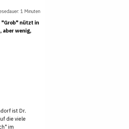
esedauer: 1 Minuten
 "Grob" nützt in
, aber wenig,
orf ist Dr.
f die viele
ch" im