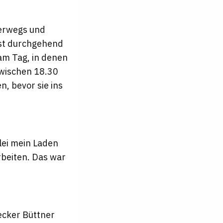
terwegs und
ast durchgehend
am Tag, in denen
wischen 18.30
, bevor sie ins
lei mein Laden
rbeiten. Das war
ecker Büttner