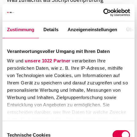
begann, ist inzwischen Routine im
Jahresrhythmus. In jedem Herbst werden die
beim Bundeszentralamt für Steuern
Zustimmung
Details
Anzeigeneinstellungen
Über
gespeicherten Zinsfreistellungsanträge mit
den Daten der Geförderten nach dem BAföG
abgeglich
Verantwortungsvoller Umgang mit Ihren Daten
Wir und
unsere 1022 Partner
verarbeiten Ihre
Rechtliche Grundlage dieser Praxis sind die §§
persönlichen Daten, wie z. B. Ihre IP-Adresse, mithilfe
41 Abs.4 BAföG, 45 d
von Technologien wie Cookies, um Informationen auf
Einkommensteuergesetz und 93 Abs. 8
Ihrem Gerät zu speichern und darauf zuzugreifen und so
Abgabenordnung. Im Studentenwerk Berlin,
personalisierte Werbung und Inhalte, Messungen von
Werbung und Inhalten, Zielgruppenforschung sowie
dem Amt mit den meisten geförderten
Entwicklung von Angeboten zu ermöglichen. Sie
Studenten, wurden von 2007 bis 2009 365
entscheiden darüber, wer Ihre Daten für welche Zwecke
Fälle überprüft, in 105 Fällen wurde
nutzt. Sie können Ihre Einwilligung jederzeit über die
Strafanzeige erstattet. In allen
Cookie-Erklärung oder durch Klicken auf das Privacy
Einwilligungsauswahl
Studentenwerken sind die Fallzahlen nur
Trigger Symbol ändern oder widerrufen
Technische Cookies