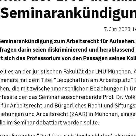
 Semina­ran­kün­di­gu
7. Juni 2023
,
L
 Seminarankündigung zum Arbeitsrecht für Aufsehen.
ragen darin seien diskriminierend und herablassend 
t sich das Professorium von den Passagen seines Kol
elt es an der juristischen Fakultät der LMU München. A
inars mit dem Titel "Liebschaften am Arbeitsplatz". 
en, die mit zwischenmenschlichen Beziehungen in 
rfasste der das Seminar ausschreibende Prof. Dr. Volk
 für Arbeitsrecht und Bürgerliches Recht und Siftung
iehungen und Arbeitsrecht (ZAAR) in München, einige
ie im Seminar debattiert werden sollte.
rmulierungen "Darf frau sich 'hochschlafen', also eine