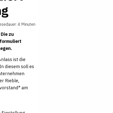
ng
esedauer: 4 Minuten
 Die zu
formuliert
legen.
nlass ist die
In diesem soll es
Unternehmen
er Rieble,
svorstand* am
 Einstellung