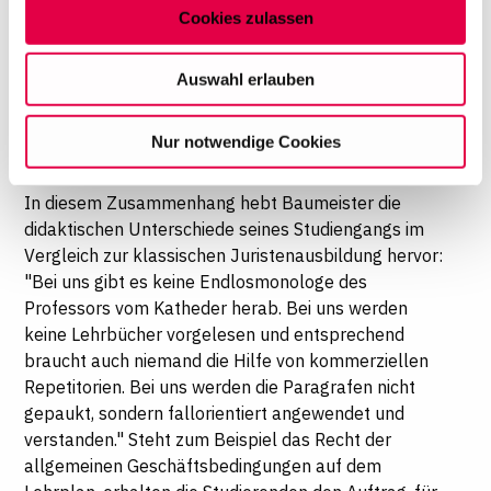
Cookies zulassen
das Bachelor-Niveau erreicht, das eine
Auf dieser Website setzen wir Cookies ein, um unsere
unmittelbare Einsatzfähigkeit der
Angebote zu personalisieren, zu verbessern und
Auswahl erlauben
Absolventen im Beruf ermöglicht".
wirtschaftlich zu betreiben. Mit Bestätigung Ihrer Auswahl
willigen Sie in die Verwendung der gewählten Cookies
Fallorientierung statt Paragrafen
Nur notwendige Cookies
ein. Diese Auswahl können Sie jederzeit ändern oder
pauken
Ihre Einwilligung widerrufen, indem Sie am Ende der
Seite auf "Cookie-Einstellungen" klicken. Weitere
In diesem Zusammenhang hebt Baumeister die
Informationen finden Sie in unseren
didaktischen Unterschiede seines Studiengangs im
Datenschutzhinweisen
Vergleich zur klassischen Juristenausbildung hervor:
"Bei uns gibt es keine Endlosmonologe des
Professors vom Katheder herab. Bei uns werden
keine Lehrbücher vorgelesen und entsprechend
braucht auch niemand die Hilfe von kommerziellen
Repetitorien. Bei uns werden die Paragrafen nicht
gepaukt, sondern fallorientiert angewendet und
verstanden." Steht zum Beispiel das Recht der
allgemeinen Geschäftsbedingungen auf dem