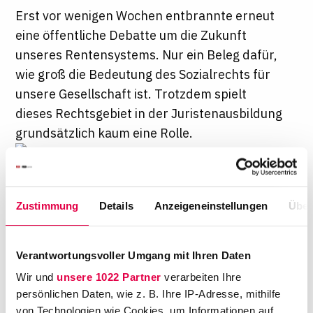
Erst vor wenigen Wochen entbrannte erneut
eine öffentliche Debatte um die Zukunft
unseres Rentensystems. Nur ein Beleg dafür,
wie groß die Bedeutung des Sozialrechts für
unsere Gesellschaft ist. Trotzdem spielt
dieses Rechtsgebiet in der Juristenausbildung
grundsätzlich kaum eine Rolle.
Auf diesen Umstand
reagiert die Hochschule in Heidelberg nun,
Zustimmung
Details
Anzeigeneinstellungen
Über
indem sie seit Oktober erstmals einen
Bachelor-Studiengang Sozialrecht anbietet.
"Dies ist das Ergebnis einer zunehmenden
Verantwortungsvoller Umgang mit Ihren Daten
Nachfrage aus dem großen Sozial- und
Wir und
unsere 1022 Partner
verarbeiten Ihre
Gesundheitssektor nach juristisch geschulten
persönlichen Daten, wie z. B. Ihre IP-Adresse, mithilfe
und zugleich zeitnah einsatzfähigen
von Technologien wie Cookies, um Informationen auf