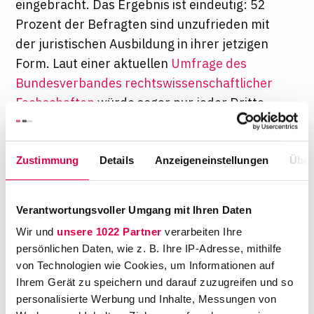
eingebracht. Das Ergebnis ist eindeutig: 52
Prozent der Befragten sind unzufrieden mit
der juristischen Ausbildung in ihrer jetzigen
Form. Laut einer aktuellen
Umfrage des
Bundesverbandes rechtswissenschaftlicher
Fachschaften
würde sogar nur jeder Dritte
das Jurastudium in seiner derzeitigen Form
weiterempfehlen.
Zustimmung
Details
Anzeigeneinstellungen
Über
Kein Wunder also, dass die Anzahl der
Absolvent:innen des ersten Staatsexamens
Verantwortungsvoller Umgang mit Ihren Daten
trotz leichter
statistischer Ausreißer insgesamt sinkt - und
Wir und
unsere 1022 Partner
verarbeiten Ihre
persönlichen Daten, wie z. B. Ihre IP-Adresse, mithilfe
das seit Jahren, wie die Statistik des
von Technologien wie Cookies, um Informationen auf
Bundesamts für Justiz (BfJ) zeigt. Der Trend
Ihrem Gerät zu speichern und darauf zuzugreifen und so
besteht auch nach den kürzlich
personalisierte Werbung und Inhalte, Messungen von
veröffentlichten, aktuellen Zahlen (von 2021)