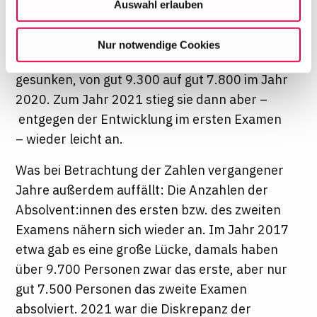
Prozent. Dementsprechend ist auch die
Auswahl erlauben
wirtschaftlich zu betreiben. Mit Bestätigung Ihrer Auswahl
Anzahl der Absolvent:innen des zweiten
willigen Sie in die Verwendung der gewählten Cookies
Staatsexamens seit dem Jahr 2009 –
Nur notwendige Cookies
ein. Diese Auswahl können Sie jederzeit ändern oder
wiederum mit leichten Ausreißern –
Ihre Einwilligung widerrufen, indem Sie am Ende der
gesunken, von gut 9.300 auf gut 7.800 im Jahr
Seite auf "Cookie-Einstellungen" klicken. Weitere
2020. Zum Jahr 2021 stieg sie dann aber –
Informationen finden Sie in unseren
Datenschutzhinweisen
entgegen der Entwicklung im ersten Examen
– wieder leicht an.
Was bei Betrachtung der Zahlen vergangener
Jahre außerdem auffällt: Die Anzahlen der
Absolvent:innen des ersten bzw. des zweiten
Examens nähern sich wieder an. Im Jahr 2017
etwa gab es eine große Lücke, damals haben
über 9.700 Personen zwar das erste, aber nur
gut 7.500 Personen das zweite Examen
absolviert. 2021 war die Diskrepanz der