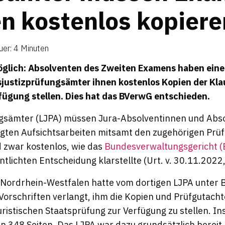
en kos­tenlos kopier
er: 4 Minuten
glich: Absolventen des Zweiten Examens haben ein
esjustizprüfungsämter ihnen kostenlos Kopien der Kl
fügung stellen. Dies hat das BVerwG entschieden.
ngsämter (LJPA) müssen Jura-Absolventinnen und Abs
igten Aufsichtsarbeiten mitsamt den zugehörigen Prü
d zwar kostenlos, wie das
Bundesverwaltungsgericht 
lichten Entscheidung klarstellte (Urt. v. 30.11.2022,
 Nordrhein-Westfalen hatte vom dortigen LJPA unter 
Vorschriften verlangt, ihm die Kopien und Prüfgutach
ristischen Staatsprüfung zur Verfügung zu stellen. I
n 348 Seiten. Das LJPA war dazu grundsätzlich bereit