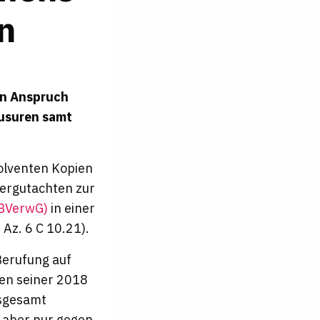
en
en Anspruch
ausuren samt
olventen Kopien
fergutachten zur
(BVerwG)
in einer
 Az. 6 C 10.21).
Berufung auf
ten seiner 2018
nsgesamt
, aber nur gegen