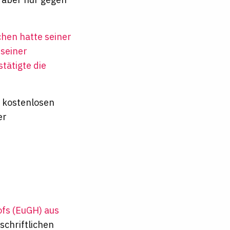
chen hatte seiner
 seiner
stätigte die
 kostenlosen
er
ofs (EuGH) aus
schriftlichen