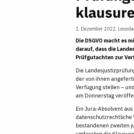
klau­sur
1. Dezember 2022
,
Lesedau
Die DSGVO macht es mö
darauf, dass die Land
Prüfgutachten zur Ver
Die Landesjustizprüfu
der von ihnen angefert
Verfügung stellen – un
am Donnerstag veröffent
Ein Jura-Absolvent aus
datenschutzrechtliche 
bestandenen zweiten ju
umfassten die Klausure