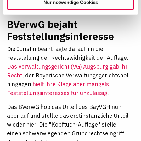
Nur notwendige Cookies
ein. Diese Auswahl können Sie jederzeit ändern oder
Ihre Einwilligung widerrufen, indem Sie am Ende der
Seite auf "Cookie-Einstellungen" klicken. Weitere
BVerwG bejaht
Informationen finden Sie in unseren
Feststellungsinteresse
Datenschutzhinweisen
Die Juristin beantragte daraufhin die
Feststellung der Rechtswidrigkeit der Auflage.
Das Verwaltungsgericht (VG) Augsburg gab ihr
Recht
, der Bayerische Verwaltungsgerichtshof
hingegen
hielt ihre Klage aber mangels
Feststellungsinteresses für unzulässig
.
Das BVerwG hob das Urteil des BayVGH nun
aber auf und stellte das erstinstanzliche Urteil
wieder hier. Die "Kopftuch-Auflage" stelle
einen schwerwiegenden Grundrechtseingriff