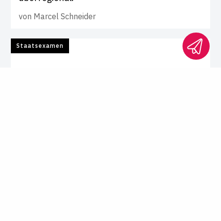
von
Marcel Schneider
Staatsexamen
Zweites Staatsexamen in Niedersachsen
Exa­mens­klau­suren mit zuge­las­
senen Hilfs­mit­teln nicht zu
lösen