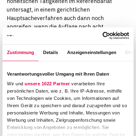
hoheitlichen Tätigkeiten im Referendariat
untersagt, in einem gerichtlichen
Hauptsacheverfahren auch dann noch
angreifen, wenn die Auflage nach acht
Monaten mangels Bedeutung für die weiteren
Ausbildungsstationen aufgehoben worden ist
– und im Rahmen einer
Zustimmung
Details
Anzeigeneinstellungen
Über
Fortsetzungsfeststellungsklage. Das hat das
Bundesverwaltungsgericht (BVerwG)
in Leipzig
Verantwortungsvoller Umgang mit Ihren Daten
am Donnerstag entschieden und der
Wir und
unsere 1022 Partner
verarbeiten Ihre
klagenden Frau muslimischen Glaubens Recht
persönlichen Daten, wie z. B. Ihre IP-Adresse, mithilfe
gegeben (Urt. v. 12.11.2020, Az. 2 V 5.19).
von Technologien wie Cookies, um Informationen auf
Ihrem Gerät zu speichern und darauf zuzugreifen und so
Die Frau wurde zu ihrem juristischen
personalisierte Werbung und Inhalte, Messungen von
Vorbereitungsdienst in Bayern nur mit der
Werbung und Inhalten, Zielgruppenforschung sowie
Auflage zugelassen, dass "bei Ausübung
Entwicklung von Angeboten zu ermöglichen. Sie
hoheitlicher Tätigkeiten mit Außenwirkung
entscheiden darüber, wer Ihre Daten für welche Zwecke