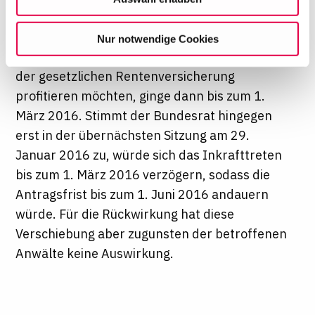
wirtschaftlich zu betreiben. Mit Bestätigung Ihrer Auswahl
Rechtsanwälte, die Syndikusrechtsanwälte
willigen Sie in die Verwendung der gewählten Cookies
werden und von den für sie günstigen
Nur notwendige Cookies
ein. Diese Auswahl können Sie jederzeit ändern oder
Rückwirkungsvorschriften bei der Befreiung in
Ihre Einwilligung widerrufen, indem Sie am Ende der
der gesetzlichen Rentenversicherung
Seite auf "Cookie-Einstellungen" klicken. Weitere
Informationen finden Sie in unseren
profitieren möchten, ginge dann bis zum 1.
Datenschutzhinweisen
März 2016. Stimmt der Bundesrat hingegen
erst in der übernächsten Sitzung am 29.
Januar 2016 zu, würde sich das Inkrafttreten
bis zum 1. März 2016 verzögern, sodass die
Antragsfrist bis zum 1. Juni 2016 andauern
würde. Für die Rückwirkung hat diese
Verschiebung aber zugunsten der betroffenen
Anwälte keine Auswirkung.