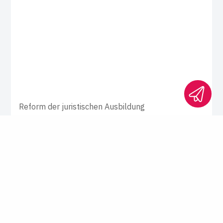
Reform der juristischen Ausbildung
Nach­wuchs­krise im Haupt­pro­
gramm
Es ist so weit: Selbst die heute-show macht
sich im ZDF über das immer unattraktivere
Jurastudium lustig. Der große Verlierer ist
der Rechtsstaat, meinen Quint Aly und
Susanne Hähnchen. Und: Der integrierte