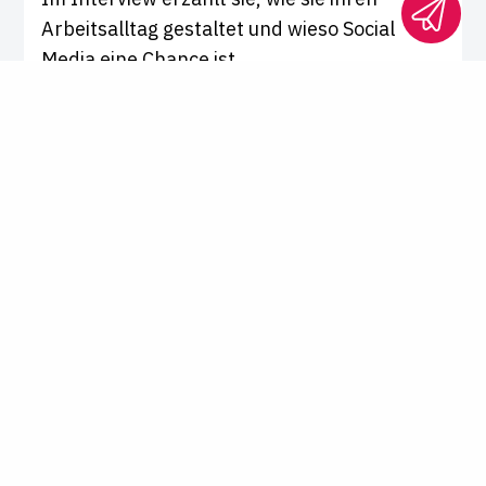
Arbeitsalltag gestaltet und wieso Social
Media eine Chance ist.
Interview von
Vanessa M. Rolke
Jurastudium
Tipps fürs Jurastudium auf Instagram und TikTok
"Nicht auf die Idee kommen,