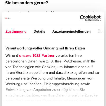
Sie besonders gerne?
Die Verhandlungen sind immer spannend. Ich
habe an zwei Tagen – montags und mittwochs
– Sitzungen und da passieren oft auch Dinge,
Zustimmung
Details
Anzeigeneinstellungen
Über
die man vorher nicht geahnt hat. Wenn man
zum Beispiel einen Nachbarschaftsstreit hat,
der schon seit Jahren schwelt, und dann
Verantwortungsvoller Umgang mit Ihren Daten
gelingt einem doch noch ein Vergleich - das
Wir und
unsere 1022 Partner
verarbeiten Ihre
sind dann positive Überraschungen.
persönlichen Daten, wie z. B. Ihre IP-Adresse, mithilfe
von Technologien wie Cookies, um Informationen auf
Welche Fälle landen noch bei Ihnen?
Ihrem Gerät zu speichern und darauf zuzugreifen und so
personalisierte Werbung und Inhalte, Messungen von
Viele Verkehrsunfälle, Mietstreitigkeiten,
Werbung und Inhalten, Zielgruppenforschung sowie
Kaufsachen – alles, was beim Amtsgericht so
Entwicklung von Angeboten zu ermöglichen. Sie
eingeht. Das wird nach Eingang sortiert und
entscheiden darüber, wer Ihre Daten für welche Zwecke
zugewiesen, wir haben da keine
nutzt. Sie können Ihre Einwilligung jederzeit über die