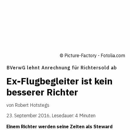
© Picture-Factory - Fotolia.com
BVerwG lehnt Anrechnung für Richtersold ab
Ex-Flug
­be
­g
­leiter ist kein
bes
­serer Richter
von
Robert Hotstegs
23. September 2016
,
Lesedauer: 4 Minuten
Einem Richter werden seine Zeiten als Steward