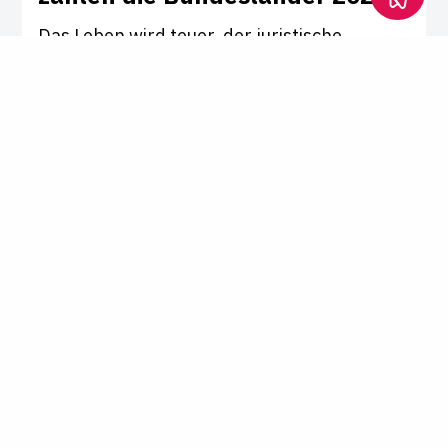
Das Leben wird teuer, der juristische
Nachwuchs dagegen weniger. So spielt die
Höhe der Unterhaltsbeihilfe eine immer
größere Rolle, wenn es um die Standortwahl
fürs Referendariat geht. LTO hat erfragt,
was die Bundesländer aktuell zahlen.
von
Mathilde Harenberg
Referendariat