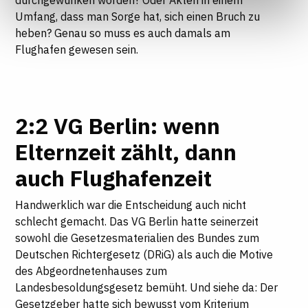
durchgewunken worden? Oder Akten in einem
Seite auf "Cookie-Einstellungen" klicken. Weitere
Umfang, dass man Sorge hat, sich einen Bruch zu
Informationen finden Sie in unseren
heben? Genau so muss es auch damals am
Datenschutzhinweisen
Flughafen gewesen sein.
2:2 VG Berlin: wenn
Elternzeit zählt, dann
auch Flughafenzeit
Handwerklich war die Entscheidung auch nicht
schlecht gemacht. Das VG Berlin hatte seinerzeit
sowohl die Gesetzesmaterialien des Bundes zum
Deutschen Richtergesetz (DRiG) als auch die Motive
des Abgeordnetenhauses zum
Landesbesoldungsgesetz bemüht. Und siehe da: Der
Gesetzgeber hatte sich bewusst vom Kriterium