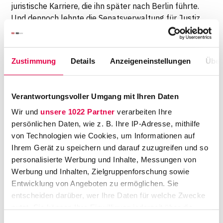
juristische Karriere, die ihn später nach Berlin führte.
Und dennoch lehnte die Senatsverwaltung für Justiz
und Verbraucherschutz seinen Antrag, die Zeiten
dieser Tätigkeiten als Erfahrungszeiten für den
Richterberuf anzuerkennen, ab. Die Erfahrungsstufe
Zustimmung
Details
Anzeigeneinstellungen
Über
des Richters werde nicht gemäß § 38a Abs. 1 Nr. 3
Alt. 2 des Bundesbesoldungsgesetzes in der
Überleitungsfassung für Berlin (BBesG Bln) höher
Verantwortungsvoller Umgang mit Ihren Daten
angesetzt, weil er am Flughafen gejobbt habe. Ein
Wir und
unsere 1022 Partner
verarbeiten Ihre
Hauch von "wo kämen wir denn da hin" durchzog
persönlichen Daten, wie z. B. Ihre IP-Adresse, mithilfe
wohl Ausgangs- und Widerspruchsbescheid und
von Technologien wie Cookies, um Informationen auf
weckte schließlich den sportlichen Ehrgeiz nicht nur
Ihrem Gerät zu speichern und darauf zuzugreifen und so
des klagenden Richters, sondern auch der
personalisierte Werbung und Inhalte, Messungen von
entscheidenden Kollegen auf der Richterbank erster
Werbung und Inhalten, Zielgruppenforschung sowie
Instanz.
Entwicklung von Angeboten zu ermöglichen. Sie
entscheiden darüber, wer Ihre Daten für welche Zwecke
nutzt. Sie können Ihre Einwilligung jederzeit über die
Cookie-Erklärung oder durch Klicken auf das Privacy
Einwilligungsauswahl