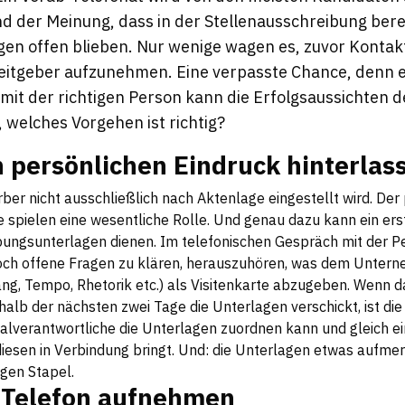
d der Meinung, dass in der Stellenausschreibung berei
gen offen blieben. Nur wenige wagen es, zuvor Konta
eitgeber aufzunehmen. Eine verpasste Chance, denn e
mit der richtigen Person kann die Erfolgsaussichten 
 welches Vorgehen ist richtig?
n persönlichen Eindruck hinterlas
ber nicht ausschließlich nach Aktenlage eingestellt wird. Der
 spielen eine wesentliche Rolle. Und genau dazu kann ein ers
ngsunterlagen dienen. Im telefonischen Gespräch mit der P
noch offene Fragen zu klären, herauszuhören, was dem Unterne
ang, Tempo, Rhetorik etc.) als Visitenkarte abzugeben. Wenn 
halb der nächsten zwei Tage die Unterlagen verschickt, ist die
nalverantwortliche die Unterlagen zuordnen kann und gleich 
 diesen in Verbindung bringt. Und: die Unterlagen etwas aufm
igen Stapel.
r Telefon aufnehmen