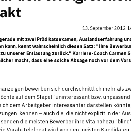
takt
13. September 2012
,
L
 gerade mit zwei Prädikatsexamen, Auslandserfahrung un
 kann, kennt wahrscheinlich diesen Satz: "Ihre Bewerb
 zu unserer Entlastung zurück." Karriere-Coach
Carmen S
licher macht, dass eine solche Absage noch vor dem Vor
enanzeigen bewerben sich durchschnittlich mehr als z
öchte auf dem Stapel "uninteressant bzw. unpassend"
sich dem Arbeitgeber interessanter darstellen könnt
ungen kennen – auch die, die nicht explizit in der Au
senden die meisten Bewerber ihre Vita nahezu "blind
in Vorab-Telefonat wird von den meisten Kandidaten 