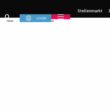
Stellenmarkt
LOGIN
Home
Im Job
News & Stories