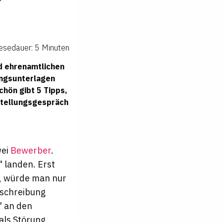
esedauer: 5 Minuten
d ehrenamtlichen
ungsunterlagen
chön
gibt 5 Tipps,
stellungsgespräch
wei
Bewerber
.
 landen. Erst
e, würde man nur
sschreibung
" an den
als Störung