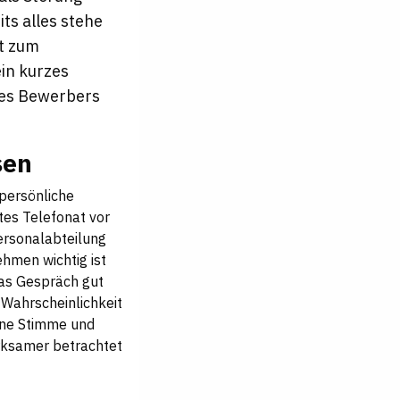
ts alles stehe
kt zum
in kurzes
des Bewerbers
sen
 persönliche
tes Telefonat vor
ersonalabteilung
hmen wichtig ist
das Gespräch gut
 Wahrscheinlichkeit
eine Stimme und
erksamer betrachtet