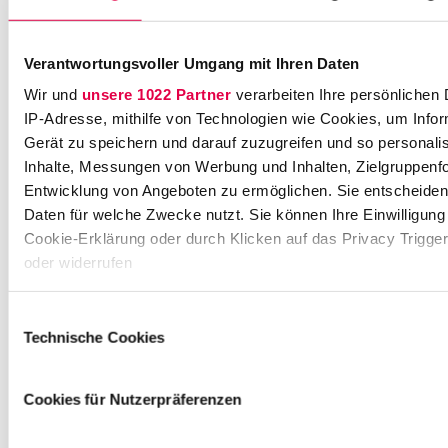
Fachbereich Arbeitsrecht er leitet.
Dieses liege zum einen darin, dass mit einer
Verantwortungsvoller Umgang mit Ihren Daten
schriftlichen Vereinbarung aus Sicht des
Wir und
unsere 1022 Partner
verarbeiten Ihre persönlichen D
Arbeitgebers das Risiko entsteht, dass ein
IP-Adresse, mithilfe von Technologien wie Cookies, um Info
Telearbeitsplatz (iSv § 2 Abs. 7 der
Gerät zu speichern und darauf zuzugreifen und so personali
Arbeitsschutzverordnung) vereinbart wird.
Inhalte, Messungen von Werbung und Inhalten, Zielgruppenf
Zum anderen bringe der Beruf etwa als
Entwicklung von Angeboten zu ermöglichen. Sie entscheiden 
Rechtsanwalt bzw. Rechtsanwältin ohnehin
Daten für welche Zwecke nutzt. Sie können Ihre Einwilligung 
Cookie-Erklärung oder durch Klicken auf das Privacy Trigge
Abwesenheiten von einem Büroarbeitsplatz
oder widerrufen
bspw. bei Gerichts- oder Mandantentermin
mit sich.
Wenn Sie es erlauben, würden wir auch gerne:
Einwilligungsauswahl
Technische Cookies
Informationen über Ihre geografische Lage erfassen, 
Kuhn rät daher: "Wenn der zukünftige
einige Meter genau sein können
Arbeitgeber das Thema von sich aus nicht
Ihr Gerät durch aktives Scannen nach bestimmten 
anspricht, sollten Bewerberinnen und
Cookies für Nutzerpräferenzen
(Fingerprinting) identifizieren
Bewerber daher eher im
Erfahren Sie mehr darüber, wie Ihre persönlichen Daten vera