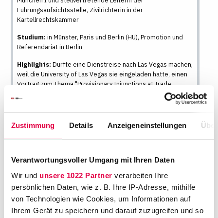
München I und stellvertretende Leiterin der
Führungsaufsichtsstelle, Zivilrichterin in der
Kartellrechtskammer
Studium:
in Münster, Paris und Berlin (HU), Promotion und
Referendariat in Berlin
Highlights:
Durfte eine Dienstreise nach Las Vegas machen,
weil die University of Las Vegas sie eingeladen hatte, einen
Vortrag zum Thema "Provisionary Injunctions at Trade
Shows" bei einer internationalen Konferenz zu halten
Was machen Sie beruflich?
Zustimmung
Details
Anzeigeneinstellungen
Über
Neben meiner Tätigkeit als Richterin habe ich
als Pressesprecherin die Aufgabe, Verfahren,
Verantwortungsvoller Umgang mit Ihren Daten
die bei uns am Landgericht München I
Wir und
unsere 1022 Partner
verarbeiten Ihre
anhängig sind, den Vertreterinnen und
persönlichen Daten, wie z. B. Ihre IP-Adresse, mithilfe
Vertretern von Presse und Medien zu
von Technologien wie Cookies, um Informationen auf
erläutern. Ich arbeite in Teilzeit, 75 Prozent.
Ihrem Gerät zu speichern und darauf zuzugreifen und so