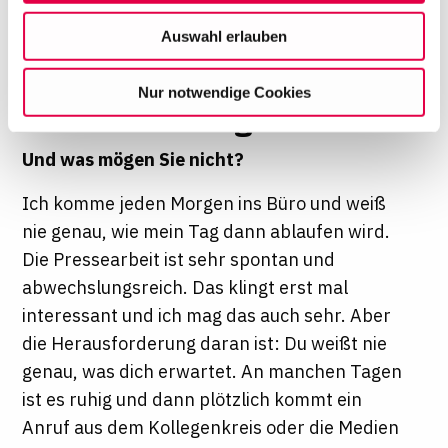
Angebote zu personalisieren, zu verbessern und
"Dann kommt ein Anruf
Auswahl erlauben
wirtschaftlich zu betreiben. Mit Bestätigung Ihrer Auswahl
und man muss alles
willigen Sie in die Verwendung der gewählten Cookies
Nur notwendige Cookies
ein. Diese Auswahl können Sie jederzeit ändern oder
stehen und liegenlassen"
Ihre Einwilligung widerrufen, indem Sie am Ende der
Seite auf "Cookie-Einstellungen" klicken. Weitere
Und was mögen Sie nicht?
Informationen finden Sie in unseren
Datenschutzhinweisen
Ich komme jeden Morgen ins Büro und weiß
nie genau, wie mein Tag dann ablaufen wird.
Die Pressearbeit ist sehr spontan und
abwechslungsreich. Das klingt erst mal
interessant und ich mag das auch sehr. Aber
die Herausforderung daran ist: Du weißt nie
genau, was dich erwartet. An manchen Tagen
ist es ruhig und dann plötzlich kommt ein
Anruf aus dem Kollegenkreis oder die Medien