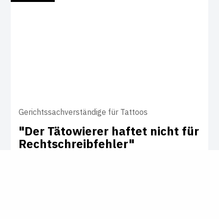
Gerichtssachverständige für Tattoos
"Der Täto­wierer haftet nicht für
Recht­sch­reib­fehler"
Tätowiererin Fauve Lex begutachtet als
Gerichtssachverständige Tattoos. Im
Interview erzählt sie, wie sie dazu kam, was
sie von Unendlichkeitsschleifen hält und
was sich in der Branche ändern muss.