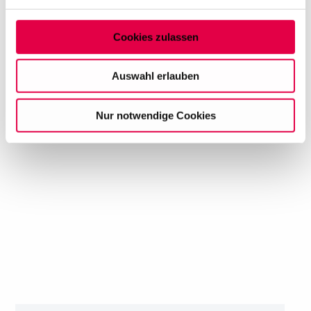
verarbeitet werden, und legen Sie Ihre Präferenzen im
Abschnitt Einzelheiten
fest.
Cookies zulassen
Auf dieser Website setzen wir Cookies ein, um unsere
Angebote zu personalisieren, zu verbessern und
Auswahl erlauben
wirtschaftlich zu betreiben. Mit Bestätigung Ihrer Auswahl
willigen Sie in die Verwendung der gewählten Cookies
Nur notwendige Cookies
ein. Diese Auswahl können Sie jederzeit ändern oder
Ihre Einwilligung widerrufen, indem Sie am Ende der
Seite auf "Cookie-Einstellungen" klicken. Weitere
Informationen finden Sie in unseren
Datenschutzhinweisen