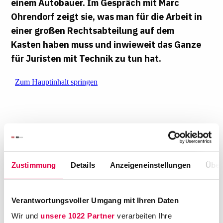
einem Autobauer. Im Gespräch mit
Marc
Ohrendorf
zeigt sie, was man für die Arbeit in
einer großen Rechtsabteilung auf dem
Kasten haben muss und inwieweit das Ganze
für Juristen mit Technik zu tun hat.
Zustimmung
Details
Anzeigeneinstellungen
Über
"Ein Studium als Programmierer ist nicht
zwingend notwendig, um mit Legal Tech
Verantwortungsvoller Umgang mit Ihren Daten
umzugehen. Solange man ein offenes Mindset
Wir und
unsere 1022 Partner
verarbeiten Ihre