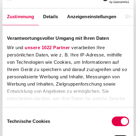
"Jura war wie bei so vielen eine
Verlegenheitsentscheidung – doch ich habe es
Zustimmung
Details
Anzeigeneinstellungen
Über
keinen Tag bereut." In der aktuellen Folge von
"Irgendwas mit Recht" gewährt Dr. Tassilo du
Verantwortungsvoller Umgang mit Ihren Daten
Mesnil ehrliche Einblicke in seinen beruflichen
Wir und
unsere 1022 Partner
verarbeiten Ihre
Werdegang. Nach der
persönlichen Daten, wie z. B. Ihre IP-Adresse, mithilfe
"Verlegenheitsentscheidung" für das
von Technologien wie Cookies, um Informationen auf
Jurastudium entschied er sich nach einer
Ihrem Gerät zu speichern und darauf zuzugreifen und so
Weltreise, einer Promotion und dem
personalisierte Werbung und Inhalte, Messungen von
Referendariat schließlich ganz bewusst für
Werbung und Inhalten, Zielgruppenforschung sowie
den Anwaltsberuf. Heute ist er Senior
Entwicklung von Angeboten zu ermöglichen. Sie
entscheiden darüber, wer Ihre Daten für welche Zwecke
Associate bei FPS in München.
nutzt. Sie können Ihre Einwilligung jederzeit über die
Im Gespräch mit Podcast-Host Marc
Cookie-Erklärung oder durch Klicken auf das Privacy
Einwilligungsauswahl
Trigger Symbol ändern oder widerrufen
Ohrendorf erzählt er, welche
Technische Cookies
Herausforderungen der Einstieg als Anwalt in
Wenn Sie es erlauben, würden wir auch gerne: