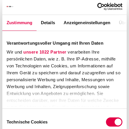
Erst Passau, dann Münster und im
Auslandssemester zum Segeln und Skifahren
Zustimmung
Details
Anzeigeneinstellungen
Über
nach Genf: Zum Jurastudium hat sich Dr.
Katharina Pehle schöne Unistädte
ausgesucht. Für Patentrecht und IT
Verantwortungsvoller Umgang mit Ihren Daten
interessierte sich die Tochter eines
Wir und
unsere 1022 Partner
verarbeiten Ihre
persönlichen Daten, wie z. B. Ihre IP-Adresse, mithilfe
Juristenpaares damals schon. Heute ist sie
von Technologien wie Cookies, um Informationen auf
Partnerin bei Bird&Bird und kommt dann ins
Ihrem Gerät zu speichern und darauf zuzugreifen und so
Spiel, wenn Mandanten in
personalisierte Werbung und Inhalte, Messungen von
Patentrechtsstreitigkeiten Hilfe brauchen,
Werbung und Inhalten, Zielgruppenforschung sowie
etwa weil ein Konkurrent ihr Patent verletzt
Entwicklung von Angeboten zu ermöglichen. Sie
oder weil sie von Patentinhabern verklagt
entscheiden darüber, wer Ihre Daten für welche Zwecke
nutzt. Sie können Ihre Einwilligung jederzeit über die
werden.
Cookie-Erklärung oder durch Klicken auf das Privacy
Einwilligungsauswahl
Ein spannender Job, bei dem sie schon mal
Trigger Symbol ändern oder widerrufen
Technische Cookies
Forschungsinstitute einschaltet, um das