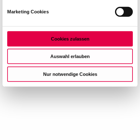
bestimmten Merkmalen (Fingerprinting) identifizieren
Marketing Cookies
Erfahren Sie mehr darüber, wie Ihre persönlichen Daten
verarbeitet werden, und legen Sie Ihre Präferenzen im
Abschnitt Einzelheiten
fest.
Cookies zulassen
Auf dieser Website setzen wir Cookies ein, um unsere
Angebote zu personalisieren, zu verbessern und
Auswahl erlauben
wirtschaftlich zu betreiben. Mit Bestätigung Ihrer Auswahl
willigen Sie in die Verwendung der gewählten Cookies
Nur notwendige Cookies
ein. Diese Auswahl können Sie jederzeit ändern oder
Ihre Einwilligung widerrufen, indem Sie am Ende der
Seite auf "Cookie-Einstellungen" klicken. Weitere
Informationen finden Sie in unseren
Datenschutzhinweisen