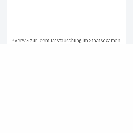
BVerwG zur Identitätstäuschung im Staatsexamen
Der unsicht­bare Dritte
Das Prüfungsamt unterstellte einem
Examenskandidaten, sein Zwilling habe die
Klausuren für ihn geschrieben. Laut einem
Schriftgutachten war es keiner von beiden.
Trotzdem hat der Prüfling das Examen nach
einem BVerwG-Urteil nun bestanden.
Gastbeitrag von
Jannina Schäffer