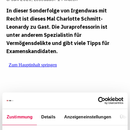
In dieser Sonderfolge von
Irgendwas mit
Recht
ist dieses Mal Charlotte Schmitt-
Leonardy zu Gast. Die Juraprofessorin ist
unter anderem Spezialistin für
Vermögensdelikte und gibt viele Tipps für
Examenskandidaten.
Zustimmung
Details
Anzeigeneinstellungen
Über
In der 37. Episode von
Irgendwas mit Examen