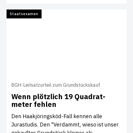
Staatsexamen
BGH-Leitsatzurteil zum Grundstückskauf
Wenn plötz­lich 19 Quad­r­at­
meter fehlen
Den Haakjöringsköd-Fall kennen alle
Jurastudis. Den "Verdammt, wieso ist unser
gekauftes Grundstück kleiner als