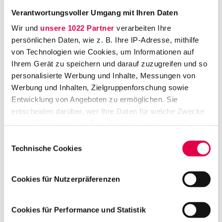
spricht Podcast-Host Marc Ohrendorf mit
Verantwortungsvoller Umgang mit Ihren Daten
Prof. Dr. Charlotte Schmitt-Leonardy über
Wir und
unsere 1022 Partner
verarbeiten Ihre
aktuelle examensrelevante Rechtsprechung
persönlichen Daten, wie z. B. Ihre IP-Adresse, mithilfe
zu Vermögensdelikten. Sie beleuchten vier
von Technologien wie Cookies, um Informationen auf
aktuelle Entscheidungen des
Ihrem Gerät zu speichern und darauf zuzugreifen und so
Bundesgerichtshofs und des
personalisierte Werbung und Inhalte, Messungen von
Oberlandesgerichts Hamm. Wie wirkt sich ein
Werbung und Inhalten, Zielgruppenforschung sowie
verspäteter Entschluss zur Wegnahme auf die
Entwicklung von Angeboten zu ermöglichen. Sie
entscheiden darüber, wer Ihre Daten für welche Zwecke
Qualifikation als Raub aus? Wann gilt ein
nutzt. Sie können Ihre Einwilligung jederzeit über die
Alltagsgegenstand wie eine Luftpumpe als
Cookie-Erklärung oder durch Klicken auf das Privacy
Einwilligungsauswahl
gefährliches Werkzeug? Und wie grenzt man
Trigger Symbol ändern oder widerrufen
Technische Cookies
den versuchten Computerbetrug bei
fehlenden Kontrollmechanismen ab?
Wenn Sie es erlauben, würden wir auch gerne:
Cookies für Nutzerpräferenzen
Antworten auf diese und viele weitere Fragen
Informationen über Ihre geografische Lage
erhaltet Ihr in dieser Folge. Viel Spaß!
erfassen, welche bis auf einige Meter genau sein
können
Cookies für Performance und Statistik
ms/LTO-Redaktion
Ihr Gerät durch aktives Scannen nach