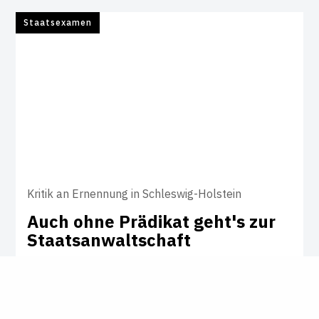
Staatsexamen
Kritik an Ernennung in Schleswig-Holstein
Auch ohne Prä­d­ikat geht's zur
Staats­an­walt­schaft
Er soll "nur" zwei Mal sieben Punkte in
seinen Examina haben, trotzdem ist er zum
Staatsanwalt ernannt worden. Für die Bild-