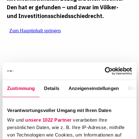
Den hat er gefunden – und zwar im Völker-
und Investitionsschiedsschiedrecht.
Zustimmung
Details
Anzeigeneinstellungen
Über
" Schon nach meinem Auslandsjahr in den
USA war für mich klar, dass ich immer in
Verantwortungsvoller Umgang mit Ihren Daten
einem internationalen Kontext arbeiten will -
was im Investitionsschiedsrecht hervorragend
Wir und
unsere 1022 Partner
verarbeiten Ihre
persönlichen Daten, wie z. B. Ihre IP-Adresse, mithilfe
geht", sagt Arne Fuchs, Anwalt bei Ashurst. In
von Technologien wie Cookies, um Informationen auf
der mittlerweile schon 200. Folge von