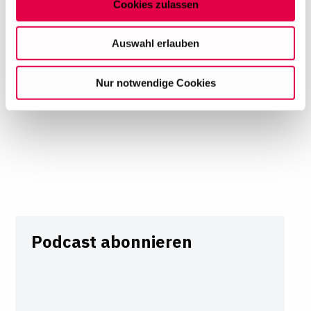
Cookies zulassen
Auf dieser Website setzen wir Cookies ein, um unsere
Angebote zu personalisieren, zu verbessern und
Auswahl erlauben
wirtschaftlich zu betreiben. Mit Bestätigung Ihrer Auswahl
willigen Sie in die Verwendung der gewählten Cookies
Nur notwendige Cookies
ein. Diese Auswahl können Sie jederzeit ändern oder
Ihre Einwilligung widerrufen, indem Sie am Ende der
Seite auf "Cookie-Einstellungen" klicken. Weitere
Informationen finden Sie in unseren
Datenschutzhinweisen
Podcast abonnieren