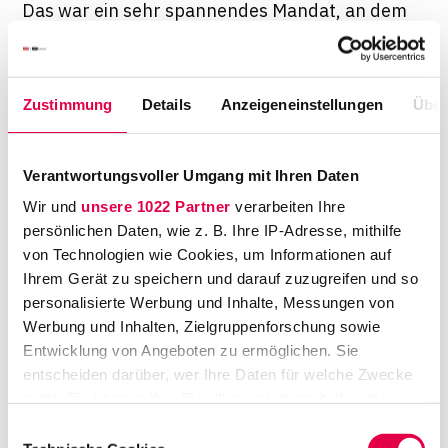
Das war ein sehr spannendes Mandat, an dem
ich schon in meiner Zeit als Referendarin –
ebenfalls im Brüsseler Büro von Redeker –
mitgewirkt habe. Wir haben damals das
Zustimmung
Details
Anzeigeneinstellungen
Über
nationale Gericht zu einer Vorlage an den
Europäischen Gerichtshof bewegt. Als ich
Verantwortungsvoller Umgang mit Ihren Daten
dann als Associate bei Redeker angefangen
habe, durfte ich an dem Fall weiterarbeiten
Wir und
unsere 1022 Partner
verarbeiten Ihre
persönlichen Daten, wie z. B. Ihre IP-Adresse, mithilfe
mit der Folge, dass mein erster
von Technologien wie Cookies, um Informationen auf
Verhandlungstermin als Anwältin vor dem
Ihrem Gerät zu speichern und darauf zuzugreifen und so
EuGH stattfand.
personalisierte Werbung und Inhalte, Messungen von
Werbung und Inhalten, Zielgruppenforschung sowie
Das war wahrscheinlich mit viel Aufregung
Entwicklung von Angeboten zu ermöglichen. Sie
verbunden?
entscheiden darüber, wer Ihre Daten für welche Zwecke
nutzt. Sie können Ihre Einwilligung jederzeit über die
Wenn man sich gut auf etwas vorbereitet, hält
Cookie-Erklärung oder durch Klicken auf das Privacy
Einwilligungsauswahl
sich die Aufregung meist in Grenzen, finde ich.
Trigger Symbol ändern oder widerrufen