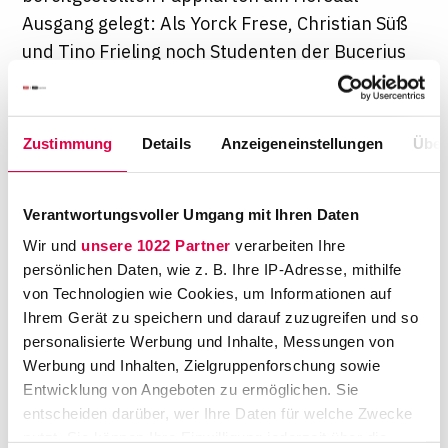
Ausgang gelegt: Als
Yorck Frese
,
Christian Süß
und
Tino Frieling
noch Studenten der Bucerius
Law School waren, wäre es an diesem Punkt
an der Zeit gewesen, sich mehr oder weniger
entspannt zurücklehnen. Seit ihnen vor gut
Zustimmung
Details
Anzeigeneinstellungen
Über
zwei Jahren die Idee für "Examiner" kam,
beginnt ihre Arbeit mit dieser Klausurabgabe
Verantwortungsvoller Umgang mit Ihren Daten
erst so richtig. "Examiner", so heißt das kleine
Unternehmen der examinierten Juristen, an
Wir und
unsere 1022 Partner
verarbeiten Ihre
persönlichen Daten, wie z. B. Ihre IP-Adresse, mithilfe
das die Hochschule seit 2011 einen Großteil
von Technologien wie Cookies, um Informationen auf
ihrer Korrekturaufträge für studentische
Ihrem Gerät zu speichern und darauf zuzugreifen und so
Klausuren vergibt. Als Frese, Süß und Frieling
personalisierte Werbung und Inhalte, Messungen von
noch dort studierten, wurden ihre Gutachten
Werbung und Inhalten, Zielgruppenforschung sowie
an wissenschaftliche Mitarbeiter der
Entwicklung von Angeboten zu ermöglichen. Sie
einzelnen Lehrstühle und Doktoranden
entscheiden darüber, wer Ihre Daten für welche Zwecke
nutzt. Sie können Ihre Einwilligung jederzeit über die
weitergereicht, die pro korrigierte Klausur