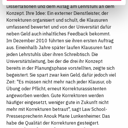
Ihre Einwilligung widerrufen, indem Sie am Ende der
Dissertationen und dem Alltag am Lehrstuhl an dem
Seite auf "Cookie-Einstellungen" klicken. Weitere
Konzept. Ihre Idee: Ein externer Dienstleister, der
Informationen finden Sie in unseren
Korrekturen organisiert und schult, die Klausuren
Datenschutzhinweisen
umfassend bewertet und von der Universität dafür
neben Geld auch inhaltliches Feedback bekommt.
Im Dezember 2010 führten sie ihren ersten Auftrag
aus. Eineinhalb Jahre später laufen Klausuren fast
jeden Lehrstuhls über ihren Schreibtisch. Die
Universitätsleitung, bei der die drei ihr Konzept
bereits in der Planungsphase vorstellten, zeigte sich
begeistert. Sie spart zwar kein Geld, dafür jedoch viel
Zeit: "Es müssen nicht mehr nach jeder Klausur, ob
Übung oder Pflicht, erneut Korrekturassistenten
angeworben werden. Gute Korrektoren werden
häufiger eingesetzt, weniger gute in Zukunft nicht
mehr mit Korrekturen betraut", sagt Law School-
Pressesprecherin Anouk Marie Lunkenheimer. Das
habe die Qualität der Korrekturen gesteigert.